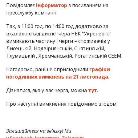
Повідомляє
Інформатор
з посиланням на
пресслужбу компанії.
Так, з 11:00 год. по 14:00 год додатково за
вказівкою від диспетчера НЕК “Укренерго”
вимикають частину І черги – споживачів у
Лисецькій, Надвірнянській, Снятинській,
Тлумацькій , Яремчанській, Рогатинській СЕЕМ.
Нагадаємо, раніше оприлюднили
графіки
погодинних вимкнень на 21 листопада.
Дізнатися, яка у вас черга, можна
тут.
Про наступні вимкнення повідомимо згодом.
Залишайтеся на зв’язку! Ми