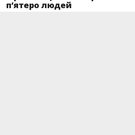
п’ятеро людей
Опубліковано
21.11.2022
Минулого тижня в Івано-Франківській області
зареєстрували 191 випадок захворювання на
COVID-19. Ще тижнем захворіло 223 людини.
Повідомляє
Інформатор
з
посиланням
на Івано-