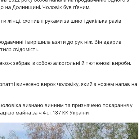
що на Долинщині. Чоловік був п’яним.
и жінці, схопив її руками за шию і декілька разів
одавчині і вирішила взяти до рук ніж. Він вдарив
тила свідомість.
Також забрав із собою алкогольні й тютюнові вироби.
арпатті винесено вирок чоловіку, який з ножем напав на
чоловіка визнано винним та призначено покарання у
ацією майна за ч.4 ст.187 КК України.