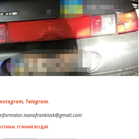
nstagram
,
Telegram
.
formator.ivanofrankivsk@gmail.com
ОТИКИ
,
П'ЯНИЙ ВОДІЙ