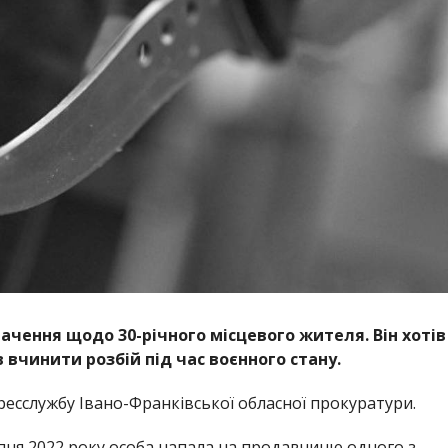
чення щодо 30-річного місцевого жителя. Він хотів
вчинити розбій під час воєнного стану.
ресслужбу Івано-Франківської обласної прокуратури.
ипня 2022 року особа напала на продавчиню одного з