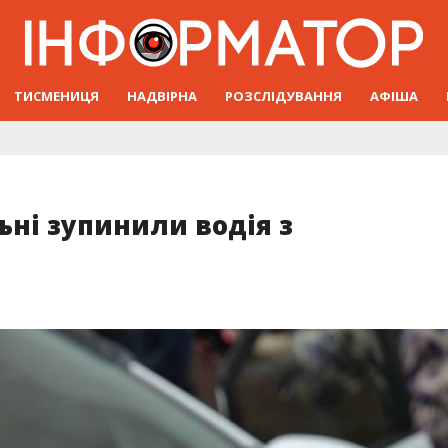
ТИСМЕНИЦЯ
НАДВІРНА
РОЗСЛІДУВАННЯ
АФІША
ні зупинили водія з