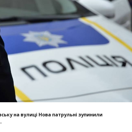
вську на вулиці Нова патрульні зупинили
.