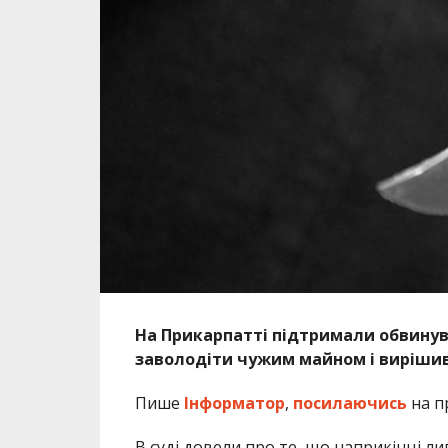
На Прикарпатті підтримали обвинува
заволодіти чужим майном і вирішив 
Пише
Інформатор
,
посилаючись
на п
В суді довели про те, що наприкінці л