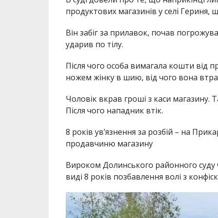
продуктових магазинів у селі Гериня, 
Він забіг за прилавок, почав погрожуват
ударив по тілу.
Після чого особа вимагала кошти від пр
ножем жінку в шию, від чого вона втра
Чоловік вкрав гроші з каси магазину. 
Після чого нападник втік.
8 років ув’язнення за розбій – на Прик
продавчиню магазину
Вироком Долинського районного суду 
виді 8 років позбавлення волі з конфіск