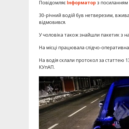
Повідомляє
Інформатор
з посиланням
30-річний водій був нетверезим, вжива
відмовився.
У чоловіка також знайшли пакетик з н
На місці працювала слідчо-оперативна 
На водія склали протокол за статтею 13
КУпАП.