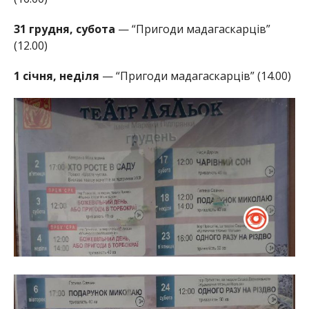
31 грудня, субота
— “Пригоди мадагаскарців”
(12.00)
1 січня, неділя
— “Пригоди мадагаскарців” (14.00)