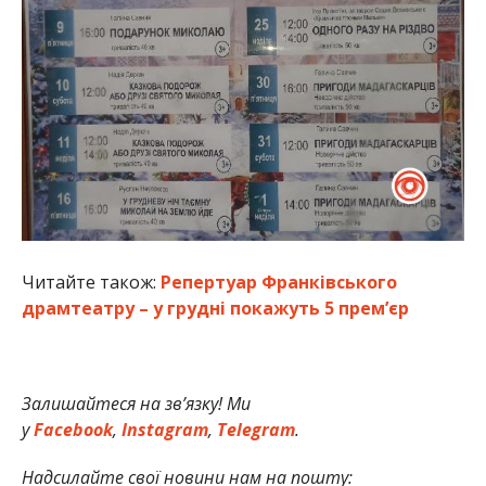
Читайте також:
Репертуар Франківського
драмтеатру – у грудні покажуть 5 прем’єр
Залишайтеся на зв’язку! Ми
у
Facebook
,
Instagram
,
Telegram
.
Надсилайте свої новини нам на пошту: