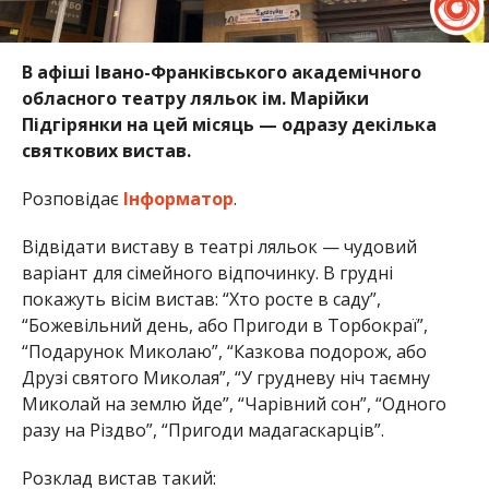
В афіші Івано-Франківського академічного
обласного театру ляльок ім. Марійки
Підгірянки на цей місяць — одразу декілька
святкових вистав.
Розповідає
Інформатор
.
Відвідати виставу в театрі ляльок — чудовий
варіант для сімейного відпочинку. В грудні
покажуть вісім вистав: “Хто росте в саду”,
“Божевільний день, або Пригоди в Торбокраї”,
“Подарунок Миколаю”, “Казкова подорож, або
Друзі святого Миколая”, “У грудневу ніч таємну
Миколай на землю йде”, “Чарівний сон”, “Одного
разу на Різдво”, “Пригоди мадагаскарців”.
Розклад вистав такий: