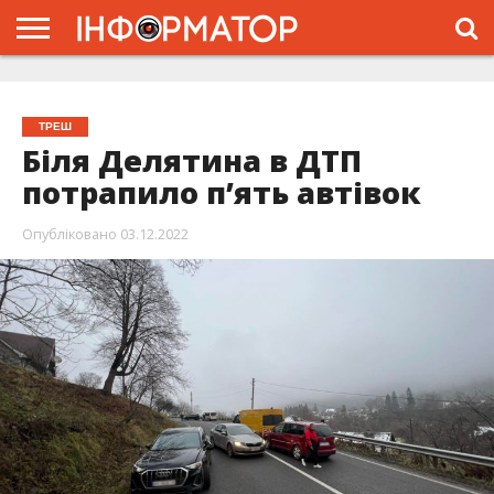
ГОЛОВНА
ЖИТТЯ
ВЛАДА
ГРОШІ
ТРЕШ
ТИСМЕНИЦЯ
НАДВІРНА
РОЗСЛІДУВАННЯ
АФІША
РЕКЛАМА
ПРО
ПРОЄКТ
ТРЕШ
Біля Делятина в ДТП
потрапило п’ять автівок
Опубліковано
03.12.2022