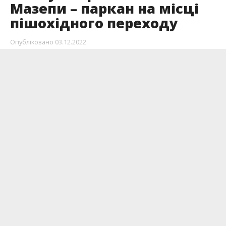
Мазепи – паркан на місці
пішохідного переходу
Опубліковано
03.12.2022
Навпроти Центральної міської клінічної лікарні
в Івано-Франківську встановили паркан, який
заважає пішоходам.