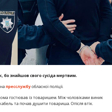
ік, бо знайшов свого сусіда мертвим.
 на
пресслужбу
обласної поліції.
вдома гостював із товаришем. Між чоловіками виник
 кабель та почав душити товариша. Опісля втік.