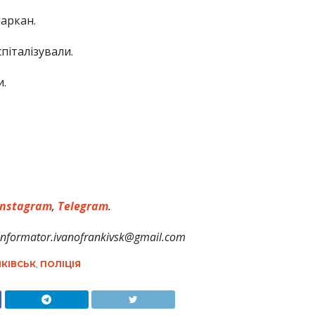
паркан.
піталізували.
и.
nstagram
,
Telegram
.
formator.ivanofrankivsk@gmail.com
КІВСЬК
,
ПОЛІЦІЯ