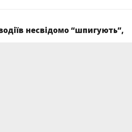
водіїв несвідомо “шпигують”,