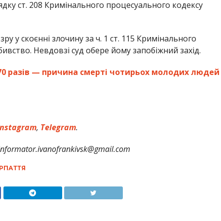
ядку ст. 208 Кримінального процесуального кодексу
у у скоєнні злочину за ч. 1 ст. 115 Кримінального
бивство. Невдовзі суд обере йому запобіжний захід.
70 разів — причина смерті чотирьох молодих людей
nstagram
,
Telegram
.
formator.ivanofrankivsk@gmail.com
РПАТТЯ