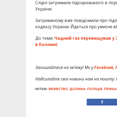
Слідчі затримали підозрюваного в пор
України.
Затриманому вже повідомили про підозр
кодексу України. Йдеться про умисне в
До теми:
Чадний газ перевищував у 
в Коломиї.
Залишайтеся на зв’язку! Ми у
Facebook
,
I
Надсилайте свої новини нам на пошту: in
МІТКИ:
ВБИВСТВО
,
ДОЛИНА
,
ПОЛІЦІЯ
,
ПРИКА