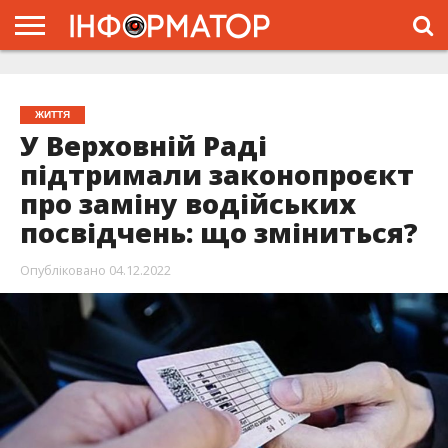
ГОЛОВНА
ЖИТТЯ
ВЛАДА
ГРОШІ
ТРЕШ
ТИСМЕНИЦЯ
НАДВІРНА
РОЗСЛІДУВАННЯ
АФІША
РЕКЛАМА
ПРО
ПРОЄКТ
ЖИТТЯ
У Верховній Раді
підтримали законопроєкт
про заміну водійських
посвідчень: що зміниться?
Опубліковано
04.12.2022