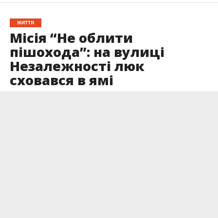
ЖИТТЯ
Місія “Не облити
пішохода”: на вулиці
Незалежності люк
сховався в ямі
Опубліковано
04.12.2022