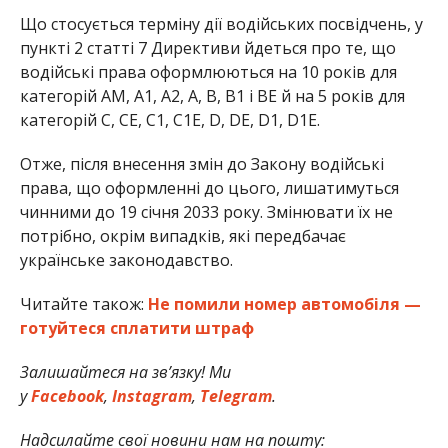
Що стосується терміну дії водійських посвідчень, у
пункті 2 статті 7 Директиви йдеться про те, що
водійські права оформлюються на 10 років для
категорій АМ, А1, А2, А, В, В1 і ВЕ й на 5 років для
категорій С, СЕ, С1, С1Е, D, DE, D1, D1E.
Отже, після внесення змін до Закону водійські
права, що оформленні до цього, лишатимуться
чинними до 19 січня 2033 року. Змінювати їх не
потрібно, окрім випадків, які передбачає
українське законодавство.
Читайте також:
Не помили номер автомобіля —
готуйтеся сплатити штраф
Залишайтеся на зв’язку! Ми
у
Facebook
,
Instagram
,
Telegram
.
Надсилайте свої новини нам на пошту: