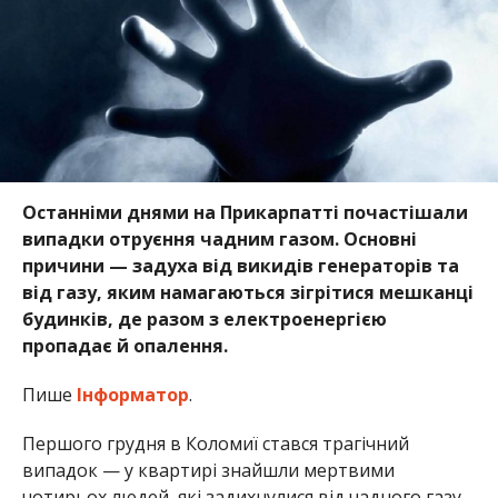
Останніми днями на Прикарпатті почастішали
випадки отруєння чадним газом. Основні
причини — задуха від викидів генераторів та
від газу, яким намагаються зігрітися мешканці
будинків, де разом з електроенергією
пропадає й опалення.
Пише
Інформатор
.
Першого грудня в Коломиї стався трагічний
випадок — у квартирі знайшли мертвими
чотирьох людей, які задихнулися від чадного газу.