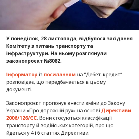
У понеділок, 28 листопада, відбулося засідання
Комітету з питань транспорту та
інфраструктури. На ньому розглянули
законопроєкт №8082.
Інформатор
із
посиланням
на “Дебет-кредит”
розповідає, що передбачається в цьому
документі.
Законопроєкт пропонує внести зміни до Закону
України «Про дорожній рух» на основі
Директиви
2006/126/ЄС
. Вони стосуються класифікації
транспорту й водійських категорій, про що
йдеться у 4 і 6 статтях Директиви.