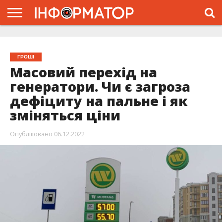
ГОЛОВНА
ЖИТТЯ
ВЛАДА
ГРОШІ
ТРЕШ
ТИСМЕНИЦЯ
НАДВІРНА
РОЗСЛІДУВАННЯ
АФІША
РЕКЛАМА
ПРО
ПРОЄКТ
ГРОШІ
Масовий перехід на
генератори. Чи є загроза
дефіциту на пальне і як
зміняться ціни
Опубліковано
06.12.2022