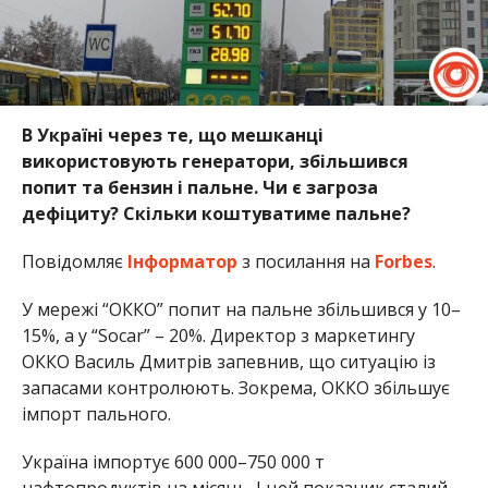
В Україні через те, що мешканці
використовують генератори, збільшився
попит та бензин і пальне. Чи є загроза
дефіциту? Скільки коштуватиме пальне?
Повідомляє
Інформатор
з посилання на
Forbes
.
У мережі “ОККО” попит на пальне збільшився у 10–
15%, а у “Socar” – 20%. Директор з маркетингу
ОККО Василь Дмитрів запевнив, що ситуацію із
запасами контролюють. Зокрема, ОККО збільшує
імпорт пального.
Україна імпортує 600 000–750 000 т
нафтопродуктів на місяць. І цей показник сталий