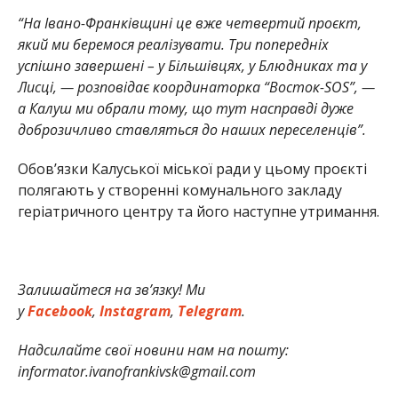
“На Івано-Франківщині це вже четвертий проєкт,
який ми беремося реалізувати. Три попередніх
успішно завершені – у Більшівцях, у Блюдниках та у
Лисці, — розповідає координаторка “Восток-SOS”, —
а Калуш ми обрали тому, що тут насправді дуже
доброзичливо ставляться до наших переселенців”.
Обов’язки Калуської міської ради у цьому проєкті
полягають у створенні комунального закладу
геріатричного центру та його наступне утримання.
Залишайтеся
на зв’язку! Ми
у
Facebook
,
Instagram
,
Telegram
.
Надсилайте свої новини нам на пошту:
informator.ivanofrankivsk@gmail.com