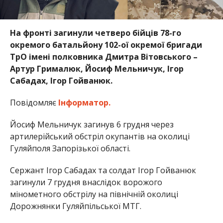
На фронті загинули четверо бійців 78-го
окремого батальйону 102-ої окремої бригади
ТрО імені полковника Дмитра Вітовського –
Артур Грималюк, Йосиф Мельничук, Ігор
Сабадах, Ігор Гойванюк.
Повідомляє
Інформатор.
Йосиф Мельничук загинув 6 грудня через
артилерійський обстріл окупантів на околиці
Гуляйполя Запорізької області.
Сержант Ігор Сабадах та солдат Ігор Гойванюк
загинули 7 грудня внаслідок ворожого
мінометного обстрілу на північній околиці
Дорожнянки Гуляйпільської МТГ.