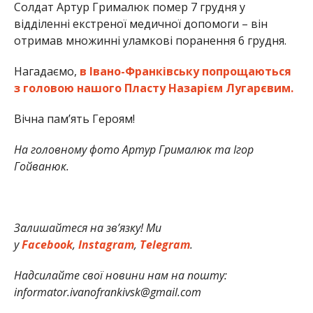
Солдат Артур Грималюк помер 7 грудня у
відділенні екстреної медичної допомоги – він
отримав множинні уламкові поранення 6 грудня.
Нагадаємо,
в Івано-Франківську попрощаються
з головою нашого Пласту Назарієм Лугарєвим.
Вічна пам’ять Героям!
На головному фото Артур Грималюк та Ігор
Гойванюк.
Залишайтеся
на зв’язку! Ми
у
Facebook
,
Instagram
,
Telegram
.
Надсилайте свої новини нам на пошту:
informator.ivanofrankivsk@gmail.com