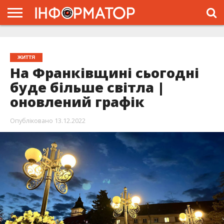
ГОЛОВНА
ЖИТТЯ
ВЛАДА
ГРОШІ
ТРЕШ
ТИСМЕНИЦЯ
НАДВІРНА
РОЗСЛІДУВАННЯ
АФІША
РЕКЛАМА
ПРО
ПРОЄКТ
ЖИТТЯ
На Франківщині сьогодні
буде більше світла |
оновлений графік
Опубліковано
13.12.2022