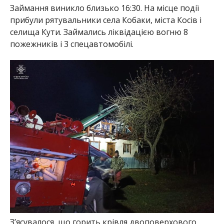
Займання виникло близько 16:30. На місце події
прибули рятувальники села Кобаки, міста Косів і
селища Кути. Займались ліквідацією вогню 8
пожежників і 3 спецавтомобілі.
З’ясувалося, що горить крівля двоповерхового