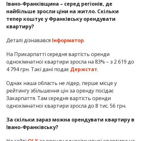
Івано-Франківщина – серед регіонів, де
найбільше зросли ціни на житло. Скільки
тепер коштує у Франківську орендувати
квартиру?
Деталі дізнавався
Інформатор
.
На Прикарпатті середня вартість оренди
однокімнатної квартири зросла на 83% – з 2 619 до
4 794 грн. Такі дані подає
Держстат
.
Однак наша область не лідер, перше місце у
рейтингу збільшення цін за оренду посідає
Закарпаття. Там середня вартість оренди
однокімнатної квартири зросла до 8 тис. 56 грн.
За скільки зараз можна орендувати квартиру в
Івано-Франківську?
На сайті
OLX
за оренду однокімнатної квартири на