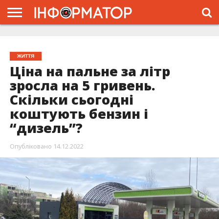
ГОЛОВНА
ЖИТТЯ
ВЛАДА
ГРОШІ
ТРЕШ
ТИСМЕНИЦЯ
НАДВІРНА
РОЗСЛІДУВАННЯ
АФІША
РЕКЛАМА
ПРО
ПРОЄКТ
ЖИТТЯ
Ціна на пальне за літр
зросла на 5 гривень.
Скільки сьогодні
коштують бензин і
“дизель”?
Опубліковано
14.12.2022