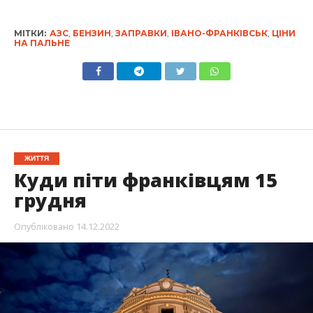
МІТКИ:
АЗС
,
БЕНЗИН
,
ЗАПРАВКИ
,
ІВАНО-ФРАНКІВСЬК
,
ЦІНИ
НА ПАЛЬНЕ
ЖИТТЯ
Куди піти франківцям 15
грудня
Опубліковано
14.12.2022