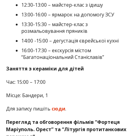
12:30-13:00 – майстер-клас з ідишу
13:00-16:00 – ярмарок на допомогу ЗСУ
13:30-15:30 – майстер-клас з
розмальовування пряників
14:00 -15:00 – дегустація єврейської кухні
16:00-17:30 – екскурсія містом
“Багатонаціональний Станіславів”
Заняття з кераміки для дітей
Час: 15:00 – 17:00
Місце: Бандери, 1
Для запису пишіть
сюди
.
Перегляд та обговорення фільмів “Фортеця
Маріуполь. Орест” та “Літургія протитанкових