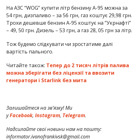
На АЗС “WOG” купити літр бензину А-95 можна за
54 грн, дизпаливо – за 56 грн, газ коштує 29,98 грн.
Трохи дешевше бензин А-95 коштує на “Укрнафті”
– 49, 50 грн. Дизель – 53 грн, а газ 28, 05 грн за літр.
Тож будемо слідкувати чи зростатиме далі
вартість пального.
Читайте також:
Тепер до 2 тисяч літрів палива
можна зберігати без ліцензії та ввозити
генератори і Starlink без мита
Залишайтеся на зв’язку! Ми
у
Facebook
,
Instagram
,
Telegram
.
Надсилайте свої новини нам на пошту:
informator.ivanofrankivsk@gmail.com