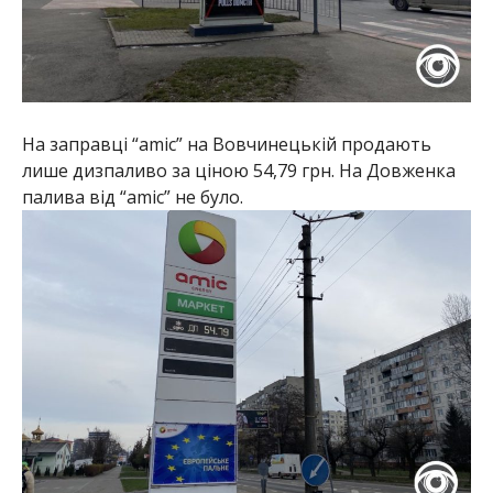
На заправці “amic” на Вовчинецькій продають
лише дизпаливо за ціною 54,79 грн. На Довженка
палива від “amic” не було.