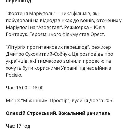
перешкод”
“Фортеця Маріуполь” – цикл фільмів, які
побудовані на відеодзвінках до воїнів, оточених у
Маріуполі на “Азовсталі”. Режисерка – Юлія
Гонтарук. Героєм цього фільму став Орест.
“Літургія протитанкових перешкод”, режисер
Дмитро Сухолиткий-Собчук. Це розповідь про
українців, які тимчасово змінили професію та
хочуть бути корисними Україні під час війни з
Росією.
Час: 16:00 – 18:00
Місце: “Між іншим: Простір”, вулиця Довга 20Б
Олексій Стронський. Вокальний речиталь
Час: 17 год