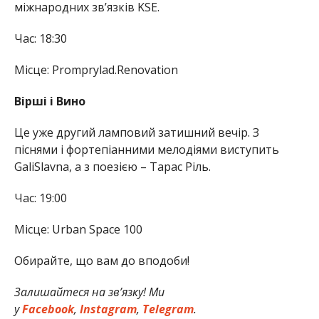
міжнародних зв’язків KSE.
Час: 18:30
Місце: Promprylad.Renovation
Вірші і Вино
Це уже другий ламповий затишний вечір. З
піснями і фортепіанними мелодіями виступить
GaliSlavna, а з поезією – Тарас Ріль.
Час: 19:00
Місце: Urban Space 100
Обирайте, що вам до вподоби!
Залишайтеся на зв’язку! Ми
у
Facebook
,
Instagram
,
Telegram
.