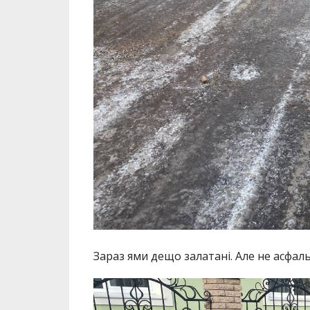
Зараз ями дещо залатані. Але не асфаль