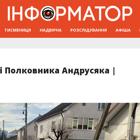
ТИСМЕНИЦЯ
НАДВІРНА
РОЗСЛІДУВАННЯ
АФІША
і Полковника Андрусяка |