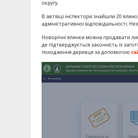
округу.
В автівці інспектори знайшли 20 ялино
адміністративної відповідальності. Не
Новорічні ялинки можна продавати лиш
де підтверджується законність їх загот
походження деревця за допомогою
са