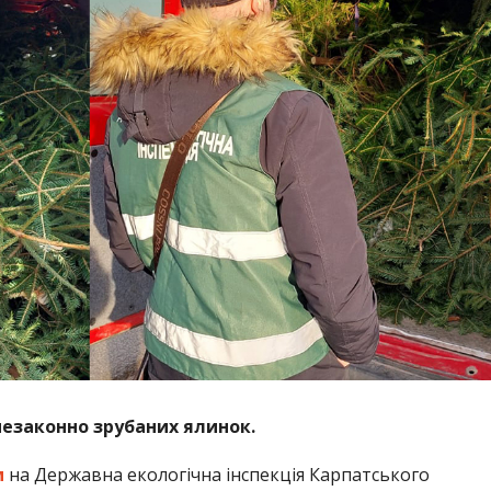
незаконно зрубаних ялинок.
м
на Державна екологічна інспекція Карпатського