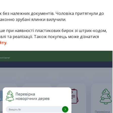
к без належних документів. Чоловіка притягнули до
законно зрубані ялинки вилучили.
е при наявності пластикових бирок зі штрих-кодом,
івлі та реалізації. Також покупець може дізнатися
йту
.