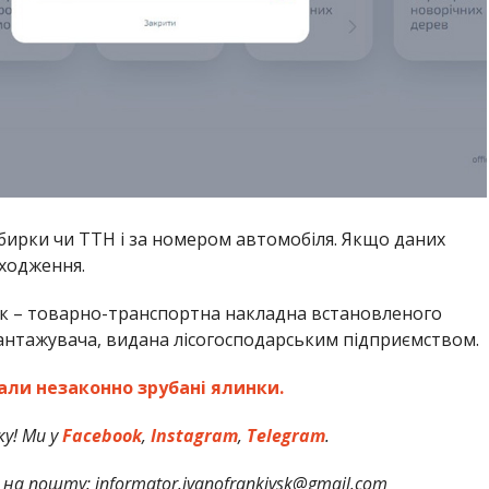
ирки чи ТТН і за номером автомобіля. Якщо даних
оходження.
к – товарно-транспортна накладна встановленого
вантажувача, видана лісогосподарським підприємством.
али незаконно зрубані ялинки.
у! Ми у
Facebook
,
Instagram
,
Telegram
.
на пошту: informator.ivanofrankivsk@gmail.com