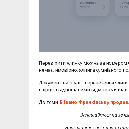
Перевірити ялинку можна за номером б
немає, ймовірно, ялинка сумнівного п
Документ на право перевезення ялино
взірця з відповідними відмітками від
До теми:
В Івано-Франківську продав
Залишайтеся на зв’язк
Надсилайте свої новини нам 