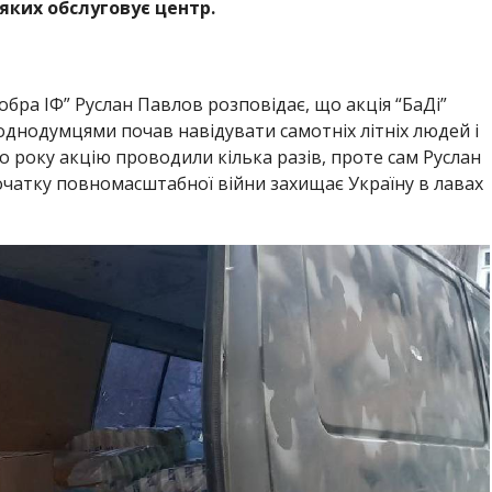
яких обслуговує центр.
бра ІФ” Руслан Павлов розповідає, що акція “БаДі”
з однодумцями почав навідувати самотніх літніх людей і
о року акцію проводили кілька разів, проте сам Руслан
очатку повномасштабної війни захищає Україну в лавах