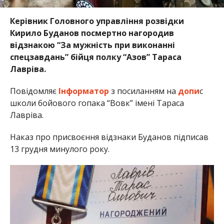
Керівник Головного управління розвідки
Кирило Буданов посмертно нагородив
відзнакою “За мужність при виконанні
спецзавдань” бійця полку “Азов” Тараса
Лавріва.
Повідомляє
Інформатор
з посиланням на
допи
с
школи бойового гопака “Вовк” імені Тараса
Лавріва.
Наказ про присвоєння відзнаки Буданов підписав
13 грудня минулого року.