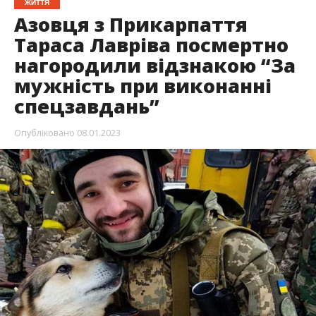
ЖИТТЯ
Азовця з Прикарпаття
Тараса Лавріва посмертно
нагородили відзнакою “За
мужність при виконанні
спецзавдань”
Опубліковано
08.01.2023