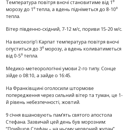
Температура повітря вночі становитиме від 1⁰
морозу до 1⁰ тепла, а вдень підніметься до 8-10⁰
тепла.
Вітер південно-східний, 7-12 м/с, пориви 15-20 м/с.
На високогір’ї Карпат температура повітря вночі
опуститься до 3⁰ морозу, а вдень коливатиметься
від 0-5⁰ тепла.
Медико-метеорологічні умови 2-го типу. Сонце
зійде о 08:10, а зайде о 16:45.
На Франківщині оголосили штормове
попередження через сильний вітер та туман, це 1-
й рівень небезпечності, жовтий.
9 січня вшановують пам’ять святого апостола
Стефана. Зазвичай цей день був морозним:
“Прийшов Стефан – на ньому червоний жупан”.