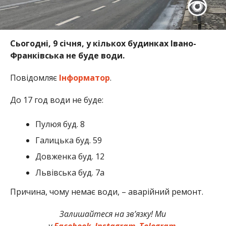
Сьогодні, 9 січня, у кількох будинках Івано-
Франківська не буде води.
Повідомляє
Інформатор
.
До 17 год води не буде:
Пулюя буд. 8
Галицька буд. 59
Довженка буд. 12
Львівська буд. 7а
Причина, чому немає води, – аварійний ремонт.
Залишайтеся на зв’язку! Ми
у
Facebook
,
Instagram
,
Telegram
.