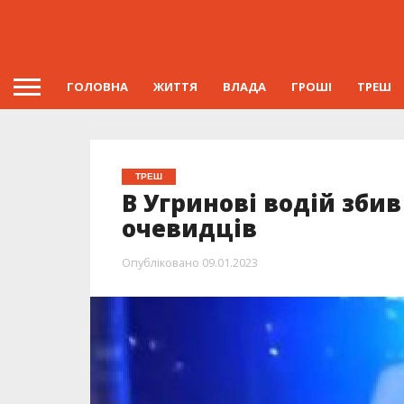
ГОЛОВНА
ЖИТТЯ
ВЛАДА
ГРОШІ
ТРЕШ
ТРЕШ
В Угринові водій збив
очевидців
Опубліковано
09.01.2023