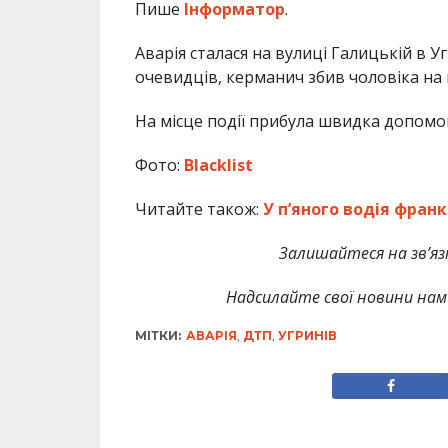
Пише
Інформатор
.
Аварія сталася на вулиці Галицькій в У
очевидців, керманич збив чоловіка на 
На місце події прибула швидка допомога
Фото:
Blacklist
Читайте також:
У п’яного водія фран
Залишайтеся на зв’язк
Надсилайте свої новини нам 
МІТКИ:
АВАРІЯ
,
ДТП
,
УГРИНІВ