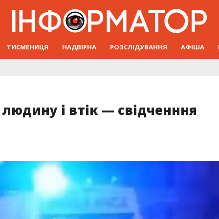
ТИСМЕНИЦЯ
НАДВІРНА
РОЗСЛІДУВАННЯ
АФІША
 людину і втік — свідченння