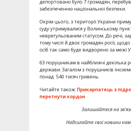
депортовано було 7 громадян, перебува
забезпеченню національної безпеки.
Окрім цього, з території України приму
суду утримувалися у Волинському пунк
неврегульованим статусом. До речі, зар
тому числі й двоє громадян росії, щод
осіб так само буде видворено за межі У
63 порушникам в найближчі декілька р
держави. Загалом з порушників інозем
понад 540 тисяч гривень.
Читайте також:
Прикарпатець з підр
перетнути кордон
Залишайтеся на зв’язк
Надсилайте свої новини нам 