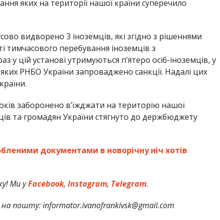
ння яких на території нашої країни суперечило
сово видворено 3 іноземців, які згідно з рішеннями
ті тимчасового перебування іноземців з
аз у цій установі утримуються п’ятеро осіб-іноземців, у
о яких РНБО України запроваджено санкції. Надалі цих
країни.
оків заборонено в’їжджати на територію нашої
ців та громадян України стягнуто до держбюджету
обленими документами в новорічну ніч хотів
у! Ми у
Facebook
,
Instagram
,
Telegram
.
на пошту: informator.ivanofrankivsk@gmail.com