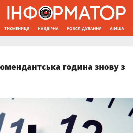
ТИСМЕНИЦЯ
НАДВІРНА
РОЗСЛІДУВАННЯ
АФІША
омендантська година знову з