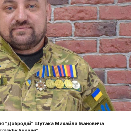
ція “Добродій” Шутака Михайла Івановича
лужбу Україні”.