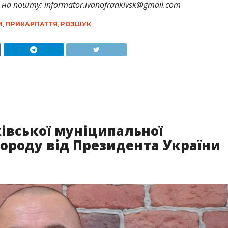
на пошту: informator.ivanofrankivsk@gmail.com
И
,
ПРИКАРПАТТЯ
,
РОЗШУК
івської муніципальної
городу від Президента України