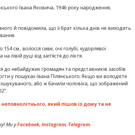
нського Івана Яковича, 1946 року народження,
аного й повідомила, що її брат кілька днів не виходить
ивання.
54 см., волосся сиве, очі голубі, худорлявої
на лівій руці від зап’ястя до ліктя.
я до небайдужих громадян та представників засобів
могти у пошуках Івана Пілянського. Якщо ви володієте
зшукуваного, або ж бачили чоловіка, що зображений
2”.
неповнолітнього, який пішов із дому та не
у! Ми у
Facebook
,
Instagram
,
Telegram
.