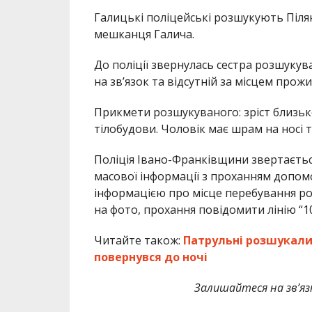
Галицькі поліцейські розшукують Піля
мешканця Галича.
До поліції звернулась сестра розшукув
на зв’язок та відсутній за місцем прож
Прикмети розшукуваного: зріст близько 1
тілобудови. Чоловік має шрам на носі та 
Поліція Івано-Франківщини звертаєтьс
масової інформації з проханням допо
інформацією про місце перебування ро
на фото, прохання повідомити лінію “10
Читайте також:
Патрульні розшукали 
повернувся до ночі
Залишайтеся на зв’язк