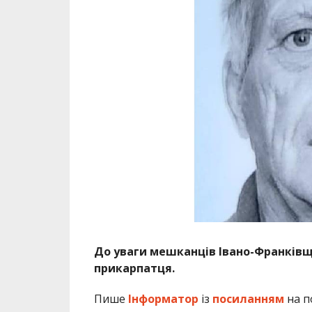
До уваги мешканців Івано-Франківщи
прикарпатця.
Пише
Інформатор
із
посиланням
на п