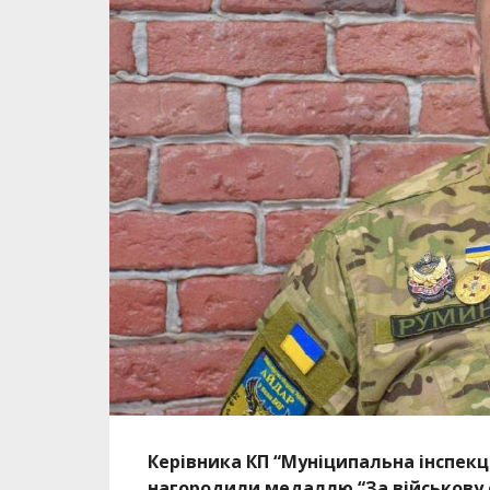
Керівника КП “Муніципальна інспек
нагородили медаллю “За військову с