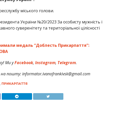
ресслужбу міського голови.
езидента України №20/2023 За особисту мужність і
жавного суверенітету та територіальної цілісності
римали медаль “Доблесть Прикарпаття”:
 ОВА
у! Ми у
Facebook
,
Instagram
,
Telegram
.
на пошту: informator.ivanofrankivsk@gmail.com
,
ПРИКАРПАТТЯ