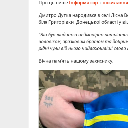
Про це пише
Інформатор
з
посиланн
Дмитро Дутка народився в селі Лісна В
біля Григорівки Донецької області у віц
“Він був людиною неймовірно патріотич
чоловіком, зразковим братом та добрим 
рідні чули від нього найважливіші слова
Вічна пам’ять нашому захиснику.