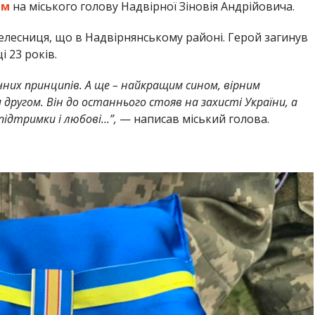
ям
на міського голову Надвірної Зіновія Андрійовича.
елесниця, що в Надвірнянському районі. Герой загинув
і 23 років.
них принципів. А ще – найкращим сином, вірним
другом. Він до останнього стояв на захисті України, а
 підтримки і любові…”,
— написав міський голова.