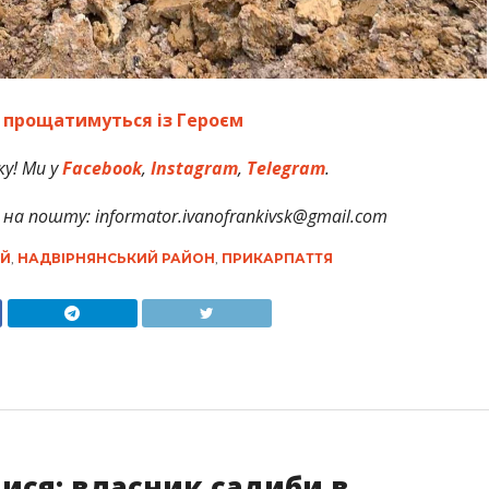
у прощатимуться із Героєм
у! Ми у
Facebook
,
Instagram
,
Telegram
.
на пошту: informator.ivanofrankivsk@gmail.com
ОЙ
,
НАДВІРНЯНСЬКИЙ РАЙОН
,
ПРИКАРПАТТЯ
ися: власник садиби в