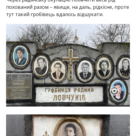
похований разом – явище, на даль, рідкісне, проте
тут такий гробівець вдалось відшукати.