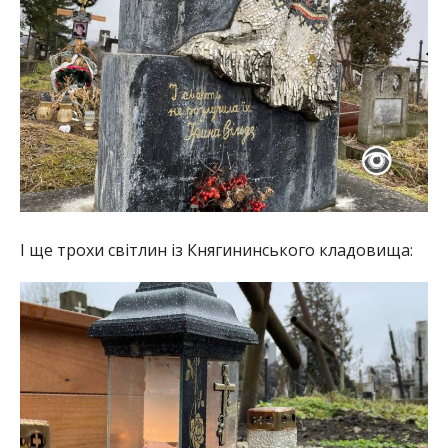
І ще трохи світлин із Княгининського кладовища: