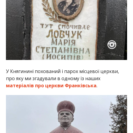
У Княгинині похований і парох місцевої церкви,
про яку ми згадували в одному із наших
матеріалів про церкви Франківська
.