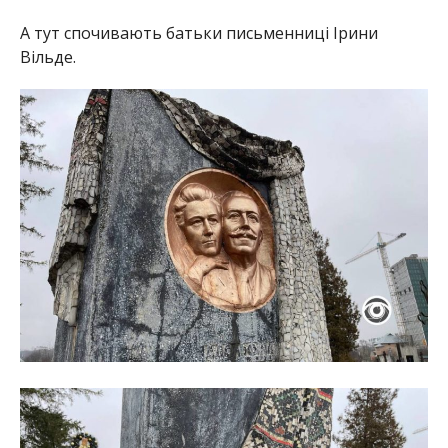
А тут спочивають батьки письменниці Ірини
Вільде.