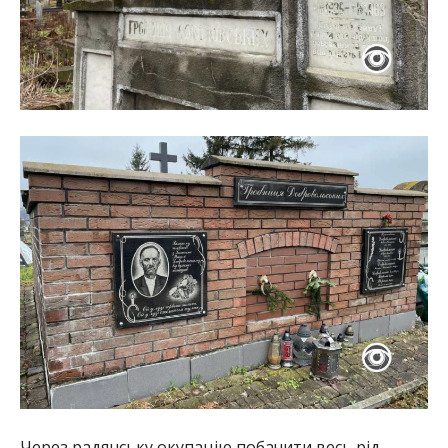
Через радянську окупацію побачити весь рід