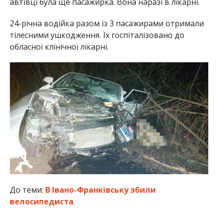
автівці була ще пасажирка. Вона наразі в лікарні.
24-річна водійка разом із 3 пасажирами отримали
тілесними ушкодження. Їх госпіталізовано до
обласної клінічної лікарні.
До теми:
В Івано-Франківську збили
велосипедиста
.