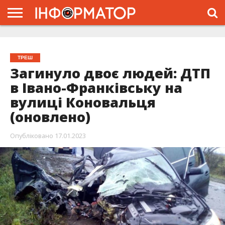
ГОЛОВНА
ЖИТТЯ
ВЛАДА
ГРОШІ
ТРЕШ
ТИСМЕНИЦЯ
НАДВІРНА
РОЗСЛІДУВАННЯ
АФІША
РЕКЛАМА
ПРО
ПРОЄКТ
ТРЕШ
Загинуло двоє людей: ДТП
в Івано-Франківську на
вулиці Коновальця
(оновлено)
Опубліковано
17.01.2023