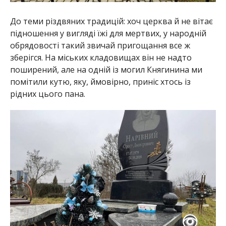
До теми різдвяних традицій: хоч церква й не вітає
підношення у вигляді їжі для мертвих, у народній
обрядовості такий звичай пригощання все ж
зберігся. На міських кладовищах він не надто
поширений, але на одній із могил Княгинина ми
помітили кутю, яку, ймовірно, приніс хтось із
рідних цього пана.