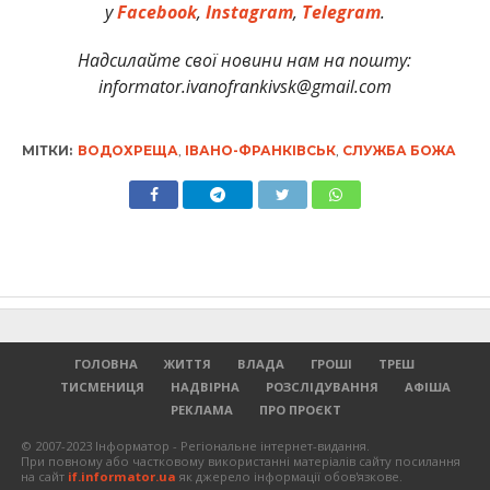
у
Facebook
,
Instagram
,
Telegram
.
Надсилайте свої новини нам на пошту:
informator.ivanofrankivsk@gmail.com
МІТКИ:
ВОДОХРЕЩА
,
ІВАНО-ФРАНКІВСЬК
,
СЛУЖБА БОЖА
ГОЛОВНА
ЖИТТЯ
ВЛАДА
ГРОШІ
ТРЕШ
ТИСМЕНИЦЯ
НАДВІРНА
РОЗСЛІДУВАННЯ
АФІША
РЕКЛАМА
ПРО ПРОЄКТ
© 2007-2023 Інформатор - Регіональне інтернет-видання.
При повному або частковому використанні матеріалів сайту посилання
на сайт
if.informator.ua
як джерело інформації обов'язкове.