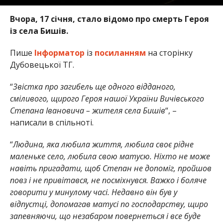
Вчора, 17 січня, стало відомо про смерть Героя
із села Бишів.
Пише
Інформатор
із
посиланням
на сторінку
Дубовецької ТГ.
“
Звістка про загибель ще одного відданого,
сміливого, щирого Героя нашої України Вичівського
Степана Івановича – жителя села Бишів
“, –
написали в спільноті.
“
Людина, яка любила життя, любила своє рідне
маленьке село, любила свою матусю. Ніхто не може
навіть пригадати, щоб Степан не допоміг, пройшов
повз і не привітався, не посміхнувся. Важко і боляче
говорити у минулому часі. Недавно він був у
відпустці, допомагав матусі по господарству, щиро
запевняючи, що незабаром повернеться і все буде