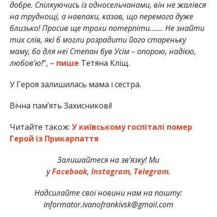
добре. Спілкуючись із односельчанами, він не жалівся
на труднощі, а навпаки, казав, що перемога дуже
близько! Просив ще трохи потерпіти……. Не знайти
тих слів, які б могли розрадити його стареньку
маму, бо для неї Степан був Усім – опорою, надією,
любов’ю!
“, –
пише
Тетяна Кліщ.
У Героя залишилась мама і сестра.
Вічна пам’ять Захисникові!
Читайте також:
У київському госпіталі помер
Герой із Прикарпаття
Залишайтеся на зв’язку! Ми
у
Facebook
,
Instagram
,
Telegram
.
Надсилайте свої новини нам на пошту:
informator.ivanofrankivsk@gmail.com