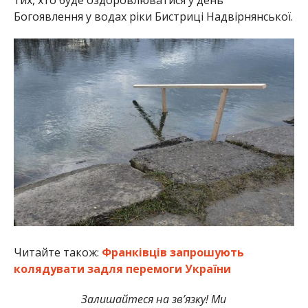
тих, хто буде оздоровлюватися у день
Богоявлення у водах ріки Бистриці Надвірнянської.
Читайте також:
Франківців запрошують
колядувати задля перемоги України
Залишайтеся на зв’язку! Ми