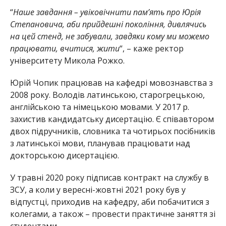
“
Наше завдання
–
увіковічнити пам’ять про Юрія
Степановича, аби прийдешні покоління, дивлячись
на цей стенд, не забували, завдяки кому ми можемо
працювати, вчитися, жити
“,
–
каже ректор
університету Микола Рожко.
Юрій Чопик працював на кафедрі мовознавства з
2008 року. Володів латинською, старогрецькою,
англійською та німецькою мовами. У 2017 р.
захистив кандидатську дисертацію. Є співавтором
двох підручників, словника та чотирьох посібників
з латинської мови, планував працювати над
докторською дисертацією.
У травні 2020 року підписав контракт на службу в
ЗСУ, а коли у вересні-жовтні 2021 року був у
відпустці, приходив на кафедру, аби побачитися з
колегами, а також
–
провести практичне заняття зі
студентами.