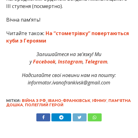
ІІІ ступеня (посмертно).
Вічна пам’ять!
Читайте також:
На “стометрівку” повертаються
куби з Героями
Залишайтеся на зв’язку! Ми
у
Facebook
,
Instagram
,
Telegram
.
Надсилайте свої новини нам на пошту:
informator.ivanofrankivsk@gmail.com
МІТКИ:
ВІЙНА З РФ
,
ІВАНО-ФРАНКІВСЬК
,
ІФНМУ
,
ПАМ'ЯТНА
ДОШКА
,
ПОЛЕГЛИЙ ГЕРОЙ