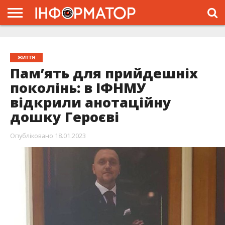
ГОЛОВНА
ЖИТТЯ
ВЛАДА
ГРОШІ
ТРЕШ
ТИСМЕНИЦЯ
НАДВІРНА
РОЗСЛІДУВАННЯ
АФІША
РЕКЛАМА
ПРО
ПРОЄКТ
ЖИТТЯ
Пам’ять для прийдешніх
поколінь: в ІФНМУ
відкрили анотаційну
дошку Героєві
Опубліковано
18.01.2023