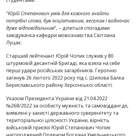
“
Юрій Степанович умів для кожного знайти
потрібні слова, був ініціативним, веселим і водночас
дуже відповідальним
“,
–
ділиться спогадами
завідувачка кафедри мовознавства Світлана
Луцак.
Старший лейтенант Юрій Чопик служив у 80
штурмовій десантній бригаді, яка взяла на себе
перші удари російських загарбників. Героїчно
загинув 26 лютого 2022 року під с. Шилова Балка
Бериславського району Херсонської області.
Указом Президента України від 21.04.2022
№268/2022 за особисту мужність та самовіддані дії,
виявлені у захисті державного суверенітету та
територіальної цілісності України, вірність
військовій присязі Юрій Степанович Чопик
нагороджений Орденом Богдана Хмельницького