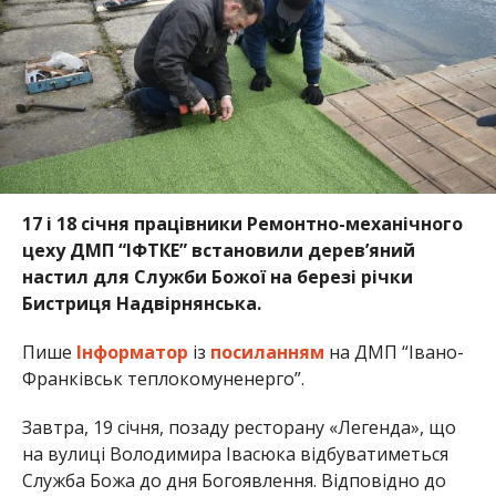
17 і 18 січня працівники Ремонтно-механічного
цеху ДМП “ІФТКЕ” встановили дерев’яний
настил для Служби Божої на березі річки
Бистриця Надвірнянська.
Пише
Інформатор
із
посиланням
на ДМП “Івано-
Франківськ теплокомуненерго”.
Завтра, 19 січня, позаду ресторану «Легенда», що
на вулиці Володимира Івасюка відбуватиметься
Служба Божа до дня Богоявлення. Відповідно до