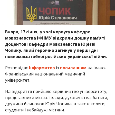
Вчора, 17 січня, у холі корпусу кафедри
мовознавства ІФНМУ відкрили дошку пам’яті
доцентові кафедри мовознавства Юрієві
Чопику, який героїчно загинув у перші дні
повномасштабної російсько-української війни.
Розповідає
Інформатор
із
посиланням
на Івано-
Франківський національний медичний
університет.
На відкриття прийшло керівництво університету,
представники міської влади, духовенства, батьки,
дружина й синочок Юрія Чопика, а також колеги,
студенти і небайдужі містяни.