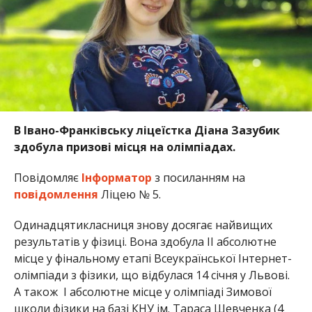
В Івано-Франківську ліцеїстка Діана Зазубик
здобула призові місця на олімпіадах.
Повідомляє
Інформатор
з посиланням на
повідомлення
Ліцею № 5.
Одинадцятикласниця знову досягає найвищих
результатів у фізиці. Вона здобула ІІ абсолютне
місце у фінальному етапі Всеукраїнської Інтернет-
олімпіади з фізики, що відбулася 14 січня у Львові.
А також І абсолютне місце у олімпіаді Зимової
школи фізики на базі КНУ ім. Тараса Шевченка (4