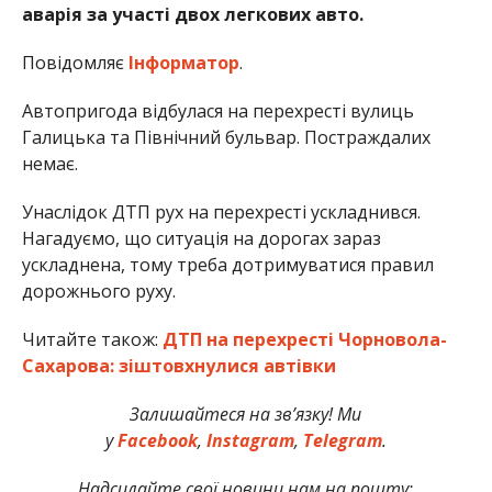
аварія за участі двох легкових авто.
Повідомляє
Інформатор
.
Автопригода відбулася на перехресті вулиць
Галицька та Північний бульвар. Постраждалих
немає.
Унаслідок ДТП рух на перехресті ускладнився.
Нагадуємо, що ситуація на дорогах зараз
ускладнена, тому треба дотримуватися правил
дорожнього руху.
Читайте також:
ДТП на перехресті Чорновола-
Сахарова: зіштовхнулися автівки
Залишайтеся на зв’язку! Ми
у
Facebook
,
Instagram
,
Telegram
.
Надсилайте свої новини нам на пошту: