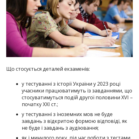
Що стосується деталей екзаменів:
у тестуванні з історії України у 2023 році
учасники працюватимуть із завданнями, що
стосуватимуться подій другої половини XVI –
початку ХХІ ст.;
у тестуванні з іноземних мов не буде
завдань з відкритою формою відповіді, як
не буде і завдань з аудіювання;
як і минулого року, під час роботи з тестами