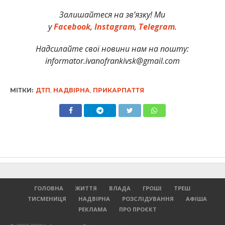
Залишайтеся на зв’язку! Ми
у
Facebook
,
Instagram
,
Telegram
.
Надсилайте свої новини нам на пошту:
informator.ivanofrankivsk@gmail.com
МІТКИ:
ДТП
,
НАДВІРНА
,
ПРИКАРПАТТЯ
ГОЛОВНА
ЖИТТЯ
ВЛАДА
ГРОШІ
ТРЕШ
ТИСМЕНИЦЯ
НАДВІРНА
РОЗСЛІДУВАННЯ
АФІША
РЕКЛАМА
ПРО ПРОЄКТ