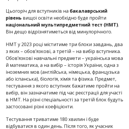
Цьогоріч для вступників на
бакалаврський
рівень
вищої освіти необхідно буде пройти
національний мультипредметний тест (НМТ)
.
Він дещо відрізнятиметься від минулорічного.
НМТ у 2023 році міститиме три блоки завдань, два
з яких – обов’язкові, а третій – на вибір вступника.
Обов’язкові навчальні предмети – українська мова
й математика, а на вибір – історія України, одна з
іноземних мов (англійська, німецька, французька
або іспанська), біологія, хімія та фізика. Предмет,
тестування з якого вступник бажатиме пройти на
вибір, він зазначатиме під час реєстрації для участі
в НМТ. На різні спеціальності за третій блок будуть
застосовані різні коефіцієнти.
Тестування триватиме 180 хвилин і буде
відбуватися в один день. Після того, як учасник