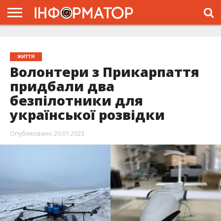
ГОЛОВНА
ЖИТТЯ
ВЛАДА
ГРОШІ
ТРЕШ
ТИСМЕНИЦЯ
НАДВІРНА
РОЗСЛІДУВАННЯ
АФІША
РЕКЛАМА
ПРО
ПРОЄКТ
ЖИТТЯ
Волонтери з Прикарпаття
придбали два
безпілотники для
української розвідки
Опубліковано
20.01.2023