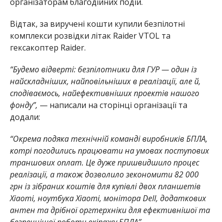
організаторам благодійних подій.
Відтак, за виручені кошти купили безпілотні
комплекси розвідки літак Raider VTOL та
гексакоптер Raider.
“Будемо відверті: безпілотники для ГУР — один із
найскладніших, найповільніших в реалізації, але й,
сподіваємось, найефективніших проектів нашого
фонду”,
— написали на сторінці організації та
додали:
“Окрема подяка технічній команді виробників БПЛА,
котрі погодились працювати на умовах поступових
траншових оплат. Це дуже пришвидшило процес
реалізації, а також дозволило зекономити 82 000
грн із зібраних коштів для купівлі двох планшетів
Xiaomi, ноутбука Xiaomi, монітора Dell, додаткових
антен та дрібної оргтерхніки для ефективнішої та
безпечнішої роботи екіпажу БПЛА”.