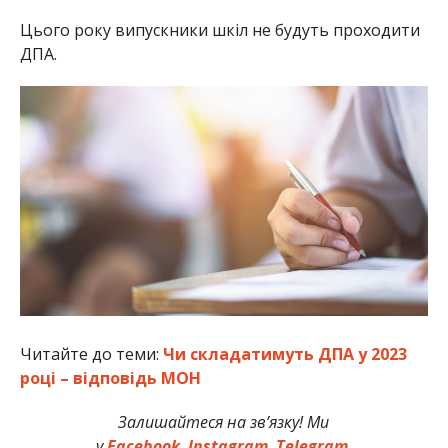
Цього року випускники шкіл не будуть проходити
ДПА.
Читайте до теми:
Чи складатимуть ДПА у 2023
році – відповідь МОН
Залишайтеся на зв’язку! Ми
у
Facebook
,
Instagram
,
Telegram
.