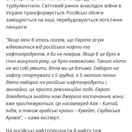
турбулентною. Світовий ринок внаслідок війни в
Україні трансформується. Російські обсяги
заміщуються на інші, перебудовуються логістичні
ланцюги.
“Якщо мені б хтось сказав, що Європа за рік
відмовиться від російської нафти та
нафтопродуктів, я би не повірив. Якщо б це було в
січні минулого року, це було неможливо. Такого ніхто
не міг собі уявити. Втім ми це бачимо. Ембарго на
нафту стартувало з 5 грудня, а 5 лютого почне
діяти ембарго на російські нафтопродукти і,
звичайно, це просто революційні події. Європі
доведеться знайти нові джерела постачання, вони
вже простежуються. Це насамперед Азія – Китай,
Індія, а також арабські країни – Кувейт, Саудівська
Аравія”
, – каже експерт.
На російські нафтопродукти й нафту теж