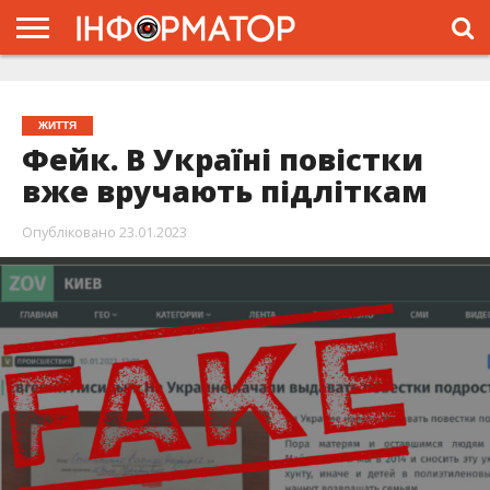
ГОЛОВНА
ЖИТТЯ
ВЛАДА
ГРОШІ
ТРЕШ
ТИСМЕНИЦЯ
НАДВІРНА
РОЗСЛІДУВАННЯ
АФІША
РЕКЛАМА
ПРО
ПРОЄКТ
ЖИТТЯ
Фейк. В Україні повістки
вже вручають підліткам
Опубліковано
23.01.2023