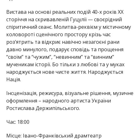
Вистава на основі реальних подій 40-х років XX
сторіччя на скривавленій Гуцулії — своєрідний
спіритичний сеанс. Молитва-реквієм у містичному
коловороті сценічного простору крізь час
роз’ятрить та відкриє навічно незагоєні рани
давно минулого, подарує сповідь та прощення
“своїм” та “чужим”, “невинним” та “винним”
мученикам історії. Бо тільки з любові та у муках
народжується нове чисте життя. Народжується
Нація.
Інсценізація, режисура, візуальне рішення, музичне
оформлення – народного артиста України
Ростислава Держипільського.
Час: 18:00
Місце: Івано-Франківський драмтеатр