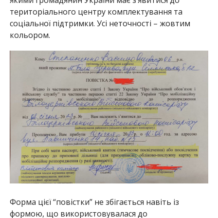
якими громадянин України має з’явитися до
територіального центру комплектування та
соціальної підтримки. Усі неточності – жовтим
кольором.
Форма цієї “повістки” не збігається навіть із
формою, що використовувалася до