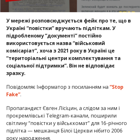
У мережі розповсюджується фейк про те, що в
Україні “повістки” вручають підліткам. У
підробленому “документі” постійно
використовується назва “військовий
комісаріат”, хоча з 2021 року в Україні це
“територіальні центри комплектування та
соціальної підтримки”. Він не відповідає
зразку.
Повідомляє Інформатор з посиланням на
“Stop
Fake”
.
Пропагандист Євген Лісіцин, а слідом за ним і
прокремлівські Telegram-канали, поширили
світлину “повістки у військкомат” для 16-річного
підлітка — мешканця Білої Церкви нібито 2006
року народження.