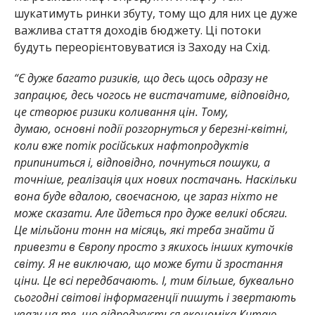
шукатимуть ринки збуту, тому що для них це дуже
важлива стаття доходів бюджету. Ці потоки
будуть переорієнтовуватися із Заходу на Схід.
“Є дуже багато ризиків, що десь щось одразу не
запрацює, десь чогось не вистачатиме, відповідно,
це створює ризики коливання цін. Тому,
думаю, основні події розгорнуться у березні-квітні,
коли вже потік російських нафтопродуктів
припиниться і, відповідно, почнуться пошуки, а
точніше, реалізація цих нових постачань. Наскільки
вона буде вдалою, своєчасною, це зараз ніхто не
може сказати. Але йдеться про дуже великі обсяги.
Це мільйони тонн на місяць, які треба знайти й
привезти в Європу просто з якихось інших куточків
світу. Я не виключаю, що може бути й зростання
ціни. Це всі передбачають. І, тим більше, буквально
сьогодні світові інформагенції пишуть і звертають
увагу на те, що відроджується економіка Китаю