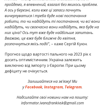
пройдемо, я впевнений, взагалі без якихось проблем.
А ось у березні, коли вже ці запаси почнуть
вичерпуватися і треба буде нові постачання
робити, то чи надійдуть ті постачання, чи всі вони
надійдуть, чи своєчасно вони надійдуть, яка буде на
них ціна? Ось тут вже буде найбільше запитань.
Вважаю, це вже буде ближче до квітня,
розпочнуться якісь події”
, – каже Сергій Куюн.
Прогноз щодо вартості пального на 2023 рік є
досить оптимістичним. Україна залежить
виключно від імпорту з Європи. При цьому
дефіциту не очікується.
Залишайтеся на зв’язку! Ми
у
Facebook
,
Instagram
,
Telegram
.
Надсилайте свої новини нам на пошту:
informator.ivanofrankivsk@gmail.com