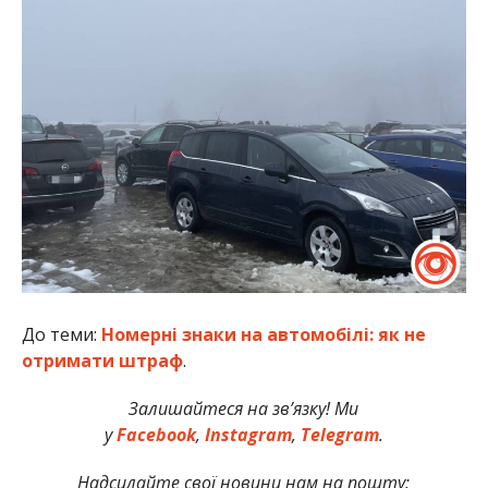
До теми:
Номерні знаки на автомобілі: як не
отримати штраф
.
Залишайтеся на зв’язку! Ми
у
Facebook
,
Instagram
,
Telegram
.
Надсилайте свої новини нам на пошту: