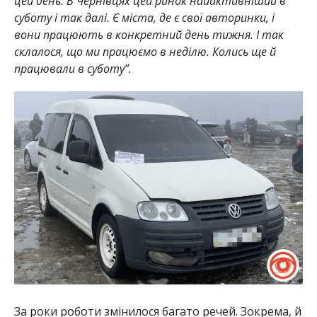
цей день. В Чернівцях цей ринок найактивніший в
суботу і так далі. Є міста, де є свої авторинки, і
вони працюють в конкретний день тижня. І так
склалося, що ми працюємо в неділю. Колись ще й
працювали в суботу”.
За роки роботи змінилося багато речей. Зокрема, й