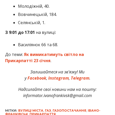
Молодіжній, 40.
Вовчинецькій, 184.
Селянській, 1.
З 9:01 до 17:01
на вулиці:
Василіянок 66 та 68.
До теми:
Як вимикатимуть світло на
Прикарпатті 23 січня
.
Залишайтеся на зв’язку! Ми
у
Facebook
,
Instagram
,
Telegram
.
Надсилайте свої новини нам на пошту:
informator.ivanofrankivsk@gmail.com
МІТКИ:
ВУЛИЦІ МІСТА
,
ГАЗ
,
ГАЗОПОСТАЧАННЯ
,
ІВАНО-
ФРАНКІВСЬК
,
ПРИКАРПАТТЯ