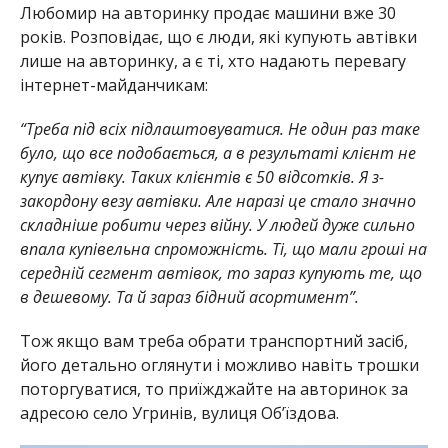
Любомир на авторинку продає машини вже 30
років. Розповідає, що є люди, які купують автівки
лише на авторинку, а є ті, хто надають перевагу
інтернет-майданчикам:
“Треба під всіх підлаштовуватися. Не один раз таке
було, що все подобається, а в результаті клієнт не
купує автівку. Таких клієнтів є 50 відсотків. Я з-
закордону везу автівки. Але наразі це стало значно
складніше робити через війну. У людей дуже сильно
впала купівельна спроможність. Ті, що мали гроші на
середній сегмент автівок, то зараз купують те, що
в дешевому. Та й зараз бідний асортимент”.
Тож якщо вам треба обрати транспортний засіб,
його детально оглянути і можливо навіть трошки
поторгуватися, то приїжджайте на авторинок за
адресою село Угринів, вулиця Об’їздова.