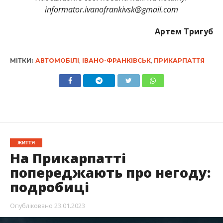
informator.ivanofrankivsk@gmail.com
Артем Тригуб
МІТКИ:
АВТОМОБІЛІ
,
ІВАНО-ФРАНКІВСЬК
,
ПРИКАРПАТТЯ
ЖИТТЯ
На Прикарпатті
попереджають про негоду:
подробиці
Опубліковано
23.01.2023