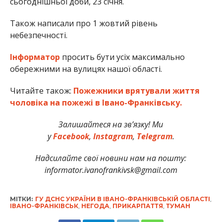
сьогоднішньої доби, 23 січня.
Також написали про 1 жовтий рівень
небезпечності.
Інформатор
просить бути усіх максимально
обережними на вулицях нашої області.
Читайте також:
Пожежники врятували життя
чоловіка на пожежі в Івано-Франківську.
Залишайтеся на зв’язку! Ми
у
Facebook
,
Instagram
,
Telegram
.
Надсилайте свої новини нам на пошту:
informator.ivanofrankivsk@gmail.com
МІТКИ:
ГУ ДСНС УКРАЇНИ В ІВАНО-ФРАНКІВСЬКІЙ ОБЛАСТІ
,
ІВАНО-ФРАНКІВСЬК
,
НЕГОДА
,
ПРИКАРПАТТЯ
,
ТУМАН