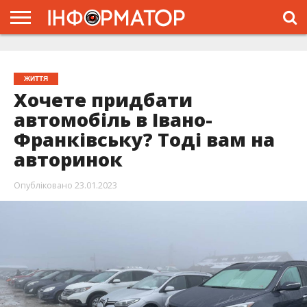
ГОЛОВНА
ЖИТТЯ
ВЛАДА
ГРОШІ
ТРЕШ
ТИСМЕНИЦЯ
НАДВІРНА
РОЗСЛІДУВАННЯ
АФІША
РЕКЛАМА
ПРО
ПРОЄКТ
ЖИТТЯ
Хочете придбати
автомобіль в Івано-
Франківську? Тоді вам на
авторинок
Опубліковано
23.01.2023