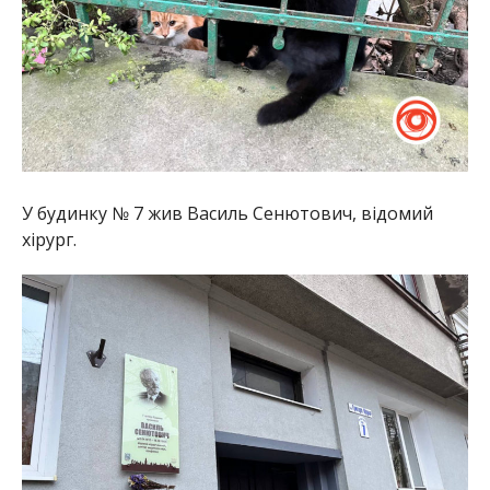
У будинку № 7 жив Василь Сенютович, відомий
хірург.