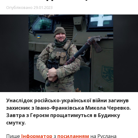
Опубліковано
29.01.2023
Унаслідок російсько-української війни загинув
захисник з Івано-Франківська Микола Черевко.
Завтра з Героєм прощатимуться в Будинку
смутку.
Пише
Інформатор
з
посиланням
на Руслана