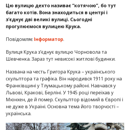
Цю вулицю дехто називає “котячою”, бо тут
багато котів. Вона знаходиться в центрі і
з’єднує дві великі вулиці. Сьогодні
прогулюємося вулицею Крука.
Повідомляє
Інформатор
.
Вулиця Крука з’єднує вулицю Чорновола та
Шевченка. Зараз тут невисокі житлові будинки.
Названа на честь Григора Крука – українського
скульптора та графіка. Він народився 1911 року на
Франківщині у Тлумацькому районі. Навчався у
Львові, Кракові, Берліні. У 1945 році переїхав у
Мюнхен, де й помер. Скульптор відомий в Європі і
не дуже в Україні. Основна тема його творчості –
українська.