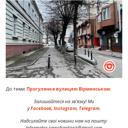
До теми:
Прогулянка вулицею Вірменською
.
Залишайтеся на зв’язку! Ми
у
Facebook
,
Instagram
,
Telegram
.
Надсилайте свої новини нам на пошту:
informator.ivanofrankivsk@gmail.com