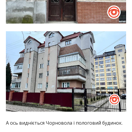
А ось видніється Чорновола і пологовий будинок.