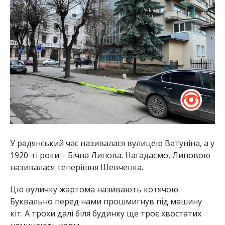
У радянський час називалася вулицею Ватуніна, а у
1920-ті роки – Бічна Липова. Нагадаємо, Липовою
називалася теперішня Шевченка.
Цю вуличку жартома називають котячою.
Буквально перед нами прошмигнув під машину
кіт. А трохи далі біля будинку ще троє хвостатих