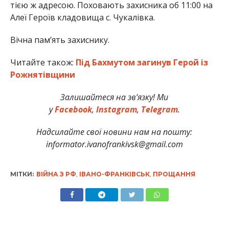
тією ж адресою. Поховають захисника об 11:00 на
Алеї Героїв кладовища с. Чукалівка.
Вічна пам’ять захиснику.
Читайте також:
Під Бахмутом загинув Герой із
Рожнятівщини
Залишайтеся на зв’язку! Ми
у
Facebook
,
Instagram
,
Telegram
.
Надсилайте свої новини нам на пошту:
informator.ivanofrankivsk@gmail.com
МІТКИ:
ВІЙНА З РФ
,
ІВАНО-ФРАНКІВСЬК
,
ПРОЩАННЯ