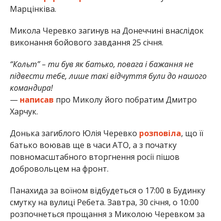
Марцінківа.
Микола Черевко загинув на Донеччині внаслідок
виконання бойового завдання 25 січня.
“Кольт” – ти був як батько, повага і бажання не
підвести тебе, лише такі відчуття були до нашого
командира!
—
написав
про Миколу його побратим Дмитро
Харчук.
Донька загиблого Юлія Черевко
розповіла
, що її
батько воював ще в часи АТО, а з початку
повномасштабного вторгнення росії пішов
добровольцем на фронт.
Панахида за воїном відбудеться о 17:00 в Будинку
смутку на вулиці Ребета. Завтра, 30 січня, о 10:00
розпочнеться прощання з Миколою Черевком за