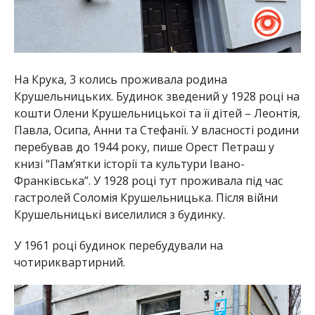
На Крука, 3 колись проживала родина
Крушельницьких. Будинок зведений у 1928 році на
кошти Олени Крушельницької та її дітей – Леонтія,
Павла, Осипа, Анни та Стефанії. У власності родини
перебував до 1944 року, пише Орест Петраш у
книзі “Пам’ятки історії та культури Івано-
Франківська”. У 1928 році тут проживала під час
гастролей Соломія Крушельницька. Після війни
Крушельницькі виселилися з будинку.
У 1961 році будинок перебудували на
чотириквартирний.