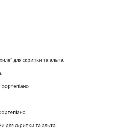
хиле” для скрипки та альта.
.
а фортепіано
 фортепіано.
ми для скрипки та альта.