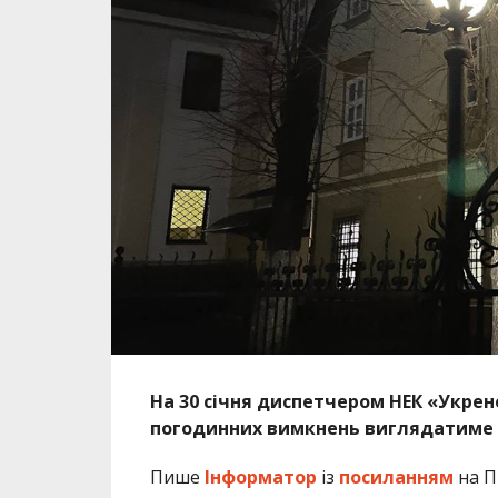
На 30 січня диспетчером НЕК «Укрене
погодинних вимкнень виглядатиме 
Пише
Інформатор
із
посиланням
на П