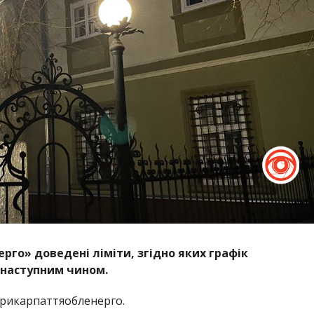
рго» доведені ліміти, згідно яких графік
наступним чином.
рикарпаттяобленерго.