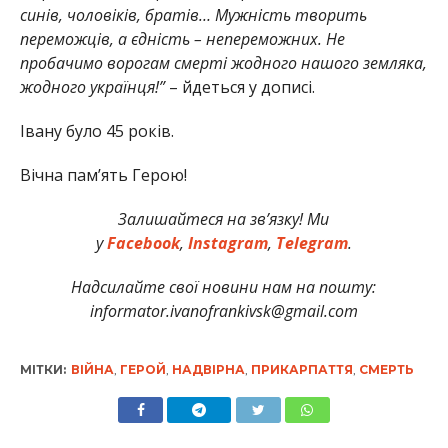
синів, чоловіків, братів… Мужність творить
переможців, а єдність – непереможних. Не
пробачимо ворогам смерті жодного нашого земляка,
жодного українця!”
– йдеться у дописі.
Івану було 45 років.
Вічна пам’ять Герою!
Залишайтеся на зв’язку! Ми
у
Facebook
,
Instagram
,
Telegram
.
Надсилайте свої новини нам на пошту:
informator.ivanofrankivsk@gmail.com
МІТКИ:
ВІЙНА
,
ГЕРОЙ
,
НАДВІРНА
,
ПРИКАРПАТТЯ
,
СМЕРТЬ