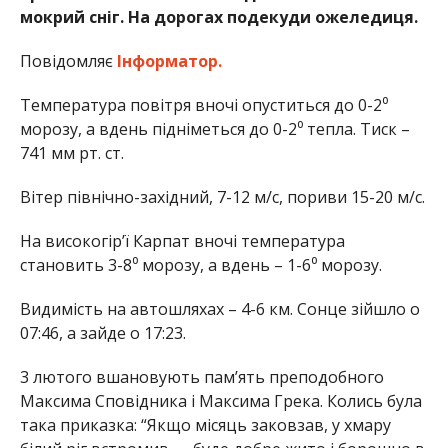
мокрий сніг. На дорогах подекуди ожеледиця.
Повідомляє
Інформатор.
Температура повітря вночі опуститься до 0-2⁰
морозу, а вдень підніметься до 0-2⁰ тепла. Тиск –
741 мм рт. ст.
Вітер північно-західний, 7-12 м/с, пориви 15-20 м/с.
На високогір’ї Карпат вночі температура
становить 3-8⁰ морозу, а вдень – 1-6⁰ морозу.
Видимість на автошляхах – 4-6 км. Сонце зійшло о
07:46, а зайде о 17:23.
3 лютого вшановують пам’ять преподобного
Максима Сповідника і Максима Грека. Колись була
така приказка: “Якщо місяць заковзав, у хмару