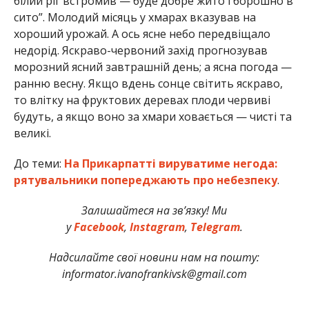
білий ріг встромив — буде добре жито і борошно в
сито”. Молодий місяць у хмарах вказував на
хороший урожай. А ось ясне небо передвіщало
недорід. Яскраво-червоний захід прогнозував
морозний ясний завтрашній день; а ясна погода —
ранню весну. Якщо вдень сонце світить яскраво,
то влітку на фруктових деревах плоди червиві
будуть, а якщо воно за хмари ховається — чисті та
великі.
До теми:
На Прикарпатті вируватиме негода:
рятувальники попереджають про небезпеку
.
Залишайтеся на зв’язку! Ми
у
Facebook
,
Instagram
,
Telegram
.
Надсилайте свої новини нам на пошту:
informator.ivanofrankivsk@gmail.com