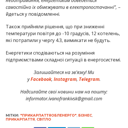
недотримання, енергетикам доведеться
самостійно їх обмежувати в електропостачанні”,
–
йдеться у повідомленні.
Також прийняли рішення, що при зниженні
температури повітря до -10 градусів, 12 котелень,
які потрапили у чергу 4.3, вимикати не будуть.
Енергетики сподіваються на розуміння
підприємствами складної ситуації в енергосистемі.
Залишайтеся на зв’язку! Ми
у
Facebook
,
Instagram
,
Telegram
.
Надсилайте свої новини нам на пошту:
informator.ivanofrankivsk@gmail.com
МІТКИ:
"ПРИКАРПАТТЯОБЛЕНЕРГО"
,
БІЗНЕС
,
ПРИКАРПАТТЯ
,
СВІТЛО