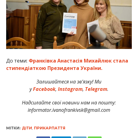
До теми:
Франківка Анастасія Михайлюк стала
стипендіаткою Президента України.
Залишайтеся на зв’язку! Ми
у
Facebook
,
Instagram
,
Telegram
.
Надсилайте свої новини нам на пошту:
informator.ivanofrankivsk@gmail.com
МІТКИ:
ДІТИ
,
ПРИКАРПАТТЯ