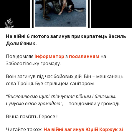
На війні 6 лютого загинув прикарпатець Василь
Долиб’яник.
Повідомляє
Інформатор
з
посиланням
на
Заболотівську громаду.
Воїн загинув під час бойових дій. Він – мешканець
села Троїця. Був стрільцем-санітаром.
“Висловлюємо щирі співчуття рідним і близьким.
Сумуємо всією громадою”,
– повідомили у громаді.
Вічна пам’ять Героєві!
Читайте також:
На війні загинув Юрій Коржук зі