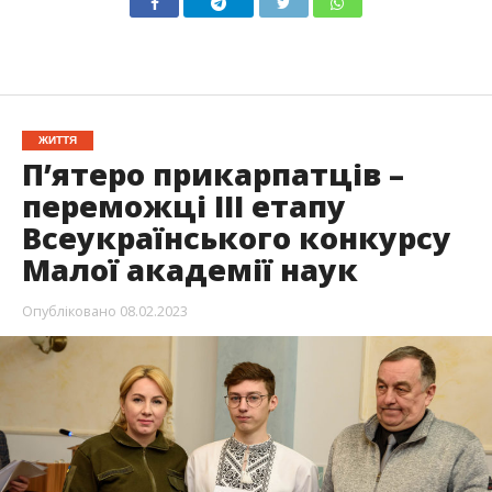
ЖИТТЯ
П’ятеро прикарпатців –
переможці III етапу
Всеукраїнського конкурсу
Малої академії наук
Опубліковано
08.02.2023