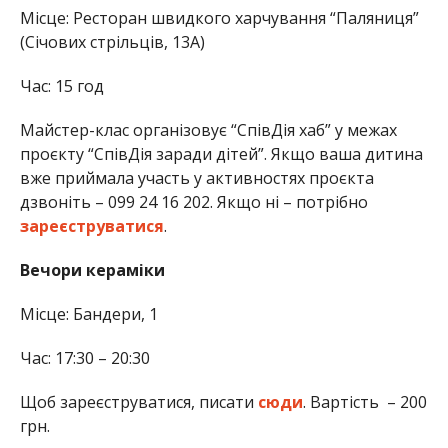
Місце: Ресторан швидкого харчування “Паляниця”
(Січових стрільців, 13А)
Час: 15 год
Майстер-клас організовує “СпівДія хаб” у межах
проєкту “СпівДія заради дітей”. Якщо ваша дитина
вже приймала участь у активностях проєкта
дзвоніть – 099 24 16 202. Якщо ні – потрібно
зареєструватися
.
Вечори кераміки
Місце: Бандери, 1
Час: 17:30 – 20:30
Щоб зареєструватися, писати
сюди
. Вартість – 200
грн.