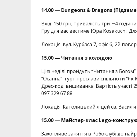
14.00 — Dungeons & Dragons (Підзем
Вхід: 150 грн, тривалість гри: ~4 годин
Гру для вас вестиме Юра Kosakuchi. Дл
Локація: вул. Курбаса 7, офіс 6, 2й повер
15.00 — Читання з колядою
Цієї неділі пройдуть “Читання з Богом
“Осанна”, гурт прослави спільноти “Як М
Дрес-код: вишиванка. Вартість участі
097 329 67 88
Локація: Католицький ліцей св. Василі
15.00 — Майстер-клас Lego-констру
Захопливе заняття в Робоклубі до най