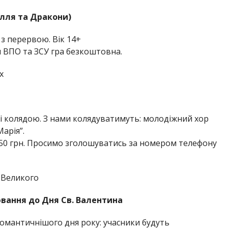
елля та Дракони)
и з перервою. Вік 14+
я ВПО та ЗСУ гра безкоштовна.
х
” і колядою. З нами колядуватимуть: молодіжний хор
арія”.
 250 грн. Просимо зголошуватись за номером телефону
я Великого
ювання до Дня Св. Валентина
романтичнішого дня року: учасники будуть