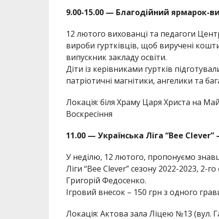
9.00-15.00 — Благодійний ярмарок-в
12 лютого вихованці та педагоги Центр
вироби гуртківців, щоб виручені кошти
випускник закладу освіти.
Діти із керівниками гуртків підготували
патріотичні магнітики, ангелики та баг
Локація: біля Храму Царя Христа на Ма
Воскресіння
11.00 — Українська Ліга “Bee Clever” –
У неділю, 12 лютого, пропонуємо знавц
Ліги “Bee Clever” сезону 2022-2023, 2-г
Григорій Федосенко.
Ігровий внесок – 150 грн з одного грав
Локація: Актова зала Ліцею №13 (вул. Г