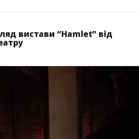
огляд вистави “Hamlet” від
еатру