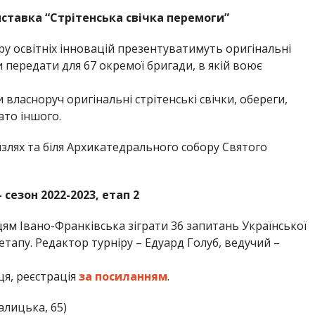
иставка “Стрітенська свічка перемоги”
у освітніх інновацій презентуватимуть оригінальні
 передати для 67 окремої бригади, в якій воює
 власноруч оригінальні стрітенські свічки, обереги,
ато іншого.
йзлях та біля Архикатедрального собору Святого
 сезон 2022-2023, етап 2
ям Івано-Франківська зіграти 36 запитань Української
о етапу. Редактор турніру – Едуард Голуб, ведучий –
ця, реєстрація
за посиланням
.
алицька, 65)