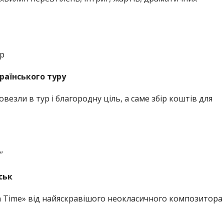
р
раїнського туру
везли в тур і благородну ціль, а саме збір коштів для
”
ськ
n Time» від найяскравішого неокласичного композитора