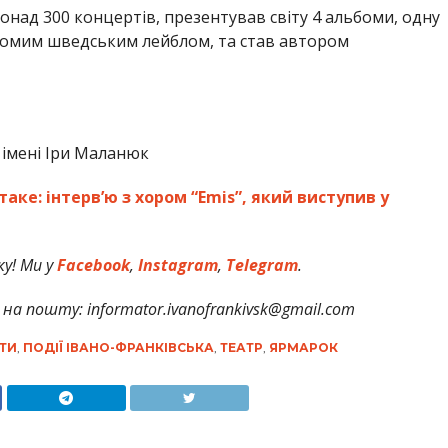
понад 300 концертів, презентував світу 4 альбоми, одну
ідомим шведським лейблом, та став автором
 імені Іри Маланюк
таке: інтерв’ю з хором “Emis”, який виступив у
у! Ми у
Facebook
,
Instagram
,
Telegram
.
на пошту: informator.ivanofrankivsk@gmail.com
ІТИ
,
ПОДІЇ ІВАНО-ФРАНКІВСЬКА
,
ТЕАТР
,
ЯРМАРОК