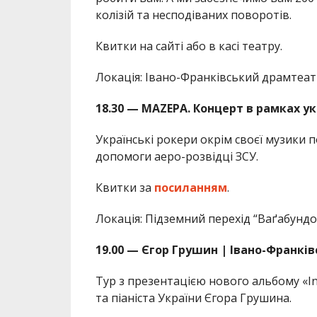
колізій та несподіваних поворотів.
Квитки на сайті або в касі театру.
Локація: Івано-Франківський драмтеат
18.30 — MAZEPA. Концерт в рамках ук
Українські рокери окрім своєї музики по
допомоги аеро-розвідці ЗСУ.
Квитки за
посиланням
.
Локація: Підземний перехід “Ваґабундо
19.00 — Єгор Грушин | Івано-Франків
Тур з презентацією нового альбому «I
та піаніста України Єгора Грушина.