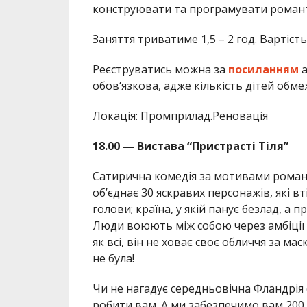
конструювати та програмувати романти
Заняття триватиме 1,5 – 2 год. Вартість
Реєструватись можна за
посиланням
а
обов‘язкова, адже кількість дітей обме
Локація: Промприлад.Реновація
18.00 — Вистава “Пристрасті Тіля”
Сатирична комедія за мотивами роман
об’єднає 30 яскравих персонажів, які вт
голови; країна, у якій панує безлад, а
Люди воюють між собою через амбіції та
як всі, він не ховає своє обличчя за м
не була!
Чи не нагадує середньовічна Фландрія 
робити вам. А ми забезпечимо вам 200 