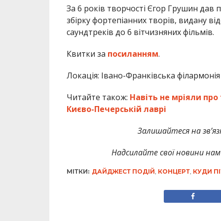
За 6 років творчості Єгор Грушин дав 
збірку фортепіанних творів, видану в
саундтреків до 6 вітчизняних фільмів.
Квитки за
посиланням
.
Локація: Івано-Франківська філармонія
Читайте також:
Навіть не мріяли про 
Києво-Печерській лаврі
Залишайтеся на зв’язк
Надсилайте свої новини нам 
МІТКИ:
ДАЙДЖЕСТ ПОДІЙ
,
КОНЦЕРТ
,
КУДИ П