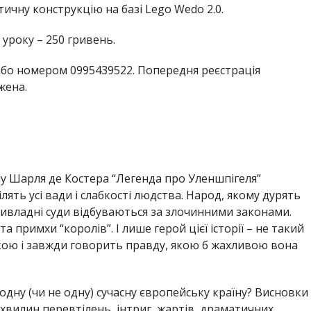
чну конструкцію на базі Lego Wedo 2.0.
 уроку – 250 гривень.
бо номером 0995439522. Попередня реєстрація
жена.
у Шарля де Костера “Легенда про Уленшпігеля”
ілять усі вади і слабкості людства. Народ, якому дурять
 привладні суди відбуваються за злочинними законами.
 примхи “королів”. І лише герой цієї історії – не такий
аскою і завжди говорить правду, якою б жахливою вона
одну (чи не одну) сучасну європейську країну? Висновки
хвилин перевтілень, інтриг, жартів, драматичних