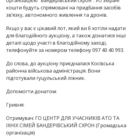
організацією “Бандерівський схрон”. Усі зібрані
кошти будуть спрямовані на придбання засобів
зв’язку, автономного живлення та дронів.
Якщо у вас є цікавий лот, який ви б хотіли надати
для благодійного аукціону, а також дізнатися інші
деталі щодо участі в благодійному заході,
телефонуйте за номером телефону 097 40 40 993.
До слова, до аукціону приєдналася Косівська
районна військова адміністрація. Вони
підготували гуцульський ліжник.
Допомогти донатом:
Гривня:
Отримувач: ГО ЦЕНТР ДЛЯ УЧАСНИКІВ АТО ТА
ІХНІХ СІМЕЙ БАНДЕРІВСЬКИЙ СХРОН (Громадська
органiзацiя)