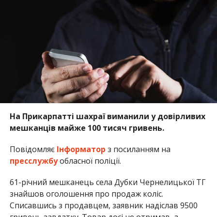
На Прикарпатті шахраї виманили у довірливих
мешканців майже 100 тисяч гривень.
Повідомляє
Інформатор
з посиланням на
пресслужбу
обласної поліції.
61-річний мешканець села Дубки Чернелицької ТГ
знайшов оголошення про продаж коліс.
Списавшись з продавцем, заявник надіслав 9500
гривень завдатку. Товар досі не отримав, а