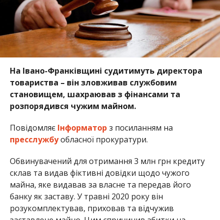
На Івано-Франківщині судитимуть директора
товариства – він зловживав службовим
становищем, шахраював з фінансами та
розпорядився чужим майном.
Повідомляє
Інформатор
з посиланням на
пресслужбу
обласної прокуратури.
Обвинувачений для отримання 3 млн грн кредиту
склав та видав фіктивні довідки щодо чужого
майна, яке видавав за власне та передав його
банку як заставу. У травні 2020 року він
розукомплектував, приховав та відчужив
заставлене майно. Цим спричинив збитки на