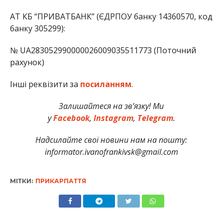
АТ КБ “ПРИВАТБАНК” (ЄДРПОУ банку 14360570, код
банку 305299):
№ UA283052990000026009035511773 (Поточний
рахунок)
Інші реквізити за
посиланням
.
Залишайтеся на зв’язку! Ми
у
Facebook
,
Instagram
,
Telegram
.
Надсилайте свої новини нам на пошту:
informator.ivanofrankivsk@gmail.com
МІТКИ:
ПРИКАРПАТТЯ