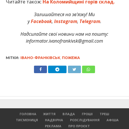
Читайте також:
На Коломийщині горів склад.
Залишайтеся на зв’язку! Ми
у
Facebook
,
Instagram
,
Telegram
.
Надсилайте свої новини нам на пошту:
informator.ivanofrankivsk@gmail.com
МІТКИ:
ІВАНО-ФРАНКІВСЬК
,
ПОЖЕЖА
ГОЛОВНА
ЖИТТЯ
ВЛАДА
ГРОШІ
ТРЕШ
ТИСМЕНИЦЯ
НАДВІРНА
РОЗСЛІДУВАННЯ
АФІША
РЕКЛАМА
ПРО ПРОЄКТ