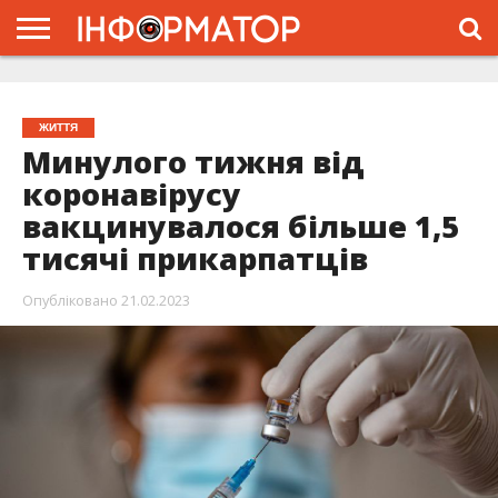
ГОЛОВНА
ЖИТТЯ
ВЛАДА
ГРОШІ
ТРЕШ
ТИСМЕНИЦЯ
НАДВІРНА
РОЗСЛІДУВАННЯ
АФІША
РЕКЛАМА
ПРО
ПРОЄКТ
ЖИТТЯ
Минулого тижня від
коронавірусу
вакцинувалося більше 1,5
тисячі прикарпатців
Опубліковано
21.02.2023