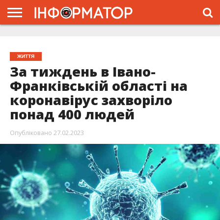
ГОЛОВНА
ЖИТТЯ
ВЛАДА
ГРОШІ
ТРЕШ
ТИСМЕНИЦЯ
НАДВІРНА
РОЗСЛІДУВАННЯ
АФІША
РЕКЛАМА
ПРО
ПРОЄКТ
ЖИТТЯ
За тиждень в Івано-
Франківській області на
коронавірус захворіло
понад 400 людей
Опубліковано
27.02.2023