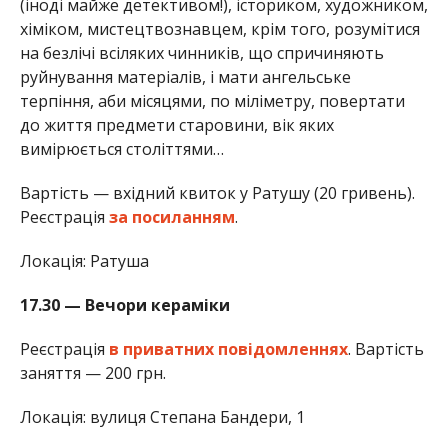
(іноді майже детективом!), істориком, художником,
хіміком, мистецтвознавцем, крім того, розумітися
на безлічі всіляких чинників, що спричиняють
руйнування матеріалів, і мати ангельське
терпіння, аби місяцями, по міліметру, повертати
до життя предмети старовини, вік яких
вимірюється століттями…
Вартість — вхідний квиток у Ратушу (20 гривень).
Реєстрація
за посиланням
.
Локація: Ратуша
17.30 — Вечори кераміки
Реєстрація
в приватних повідомленнях
. Вартість
заняття — 200 грн.
Локація: вулиця Степана Бандери, 1