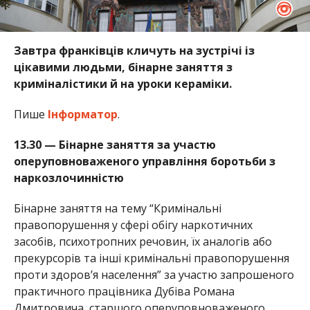
Завтра франківців кличуть на зустрічі із
цікавими людьми, бінарне заняття з
криміналістики й на уроки кераміки.
Пише
Інформатор
.
13.30 — Бінарне заняття за участю
оперуповноваженого управління боротьби з
наркозлочинністю
Бінарне заняття на тему “Кримінальні
правопорушення у сфері обігу наркотичних
засобів, психотропних речовин, їх аналогів або
прекурсорів та інші кримінальні правопорушення
проти здоров’я населення” за участю запрошеного
практичного працівника Дубіва Романа
Дмитровича, старшого оперуповноваженого