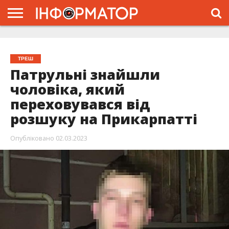
ГОЛОВНА
ЖИТТЯ
ВЛАДА
ГРОШІ
ТРЕШ
ТИСМЕНИЦЯ
НАДВІРНА
РОЗСЛІДУВАННЯ
АФІША
РЕКЛАМА
ПРО
ПРОЄКТ
ТРЕШ
Патрульні знайшли
чоловіка, який
переховувався від
розшуку на Прикарпатті
Опубліковано
02.03.2023