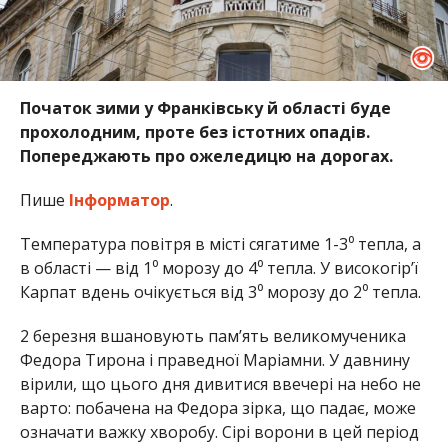
Початок зими у Франківську й області буде
прохолодним, проте без істотних опадів.
Попереджають про ожеледицю на дорогах.
Пише
Інформатор
.
Температура повітря в місті сягатиме 1-3⁰ тепла, а
в області — від 1⁰ морозу до 4⁰ тепла. У високогір’ї
Карпат вдень очікується від 3⁰ морозу до 2⁰ тепла.
2 березня вшановують пам’ять великомученика
Федора Тирона і праведної Маріамни. У давнину
вірили, що цього дня дивитися ввечері на небо не
варто: побачена на Федора зірка, що падає, може
означати важку хворобу. Сірі ворони в цей період