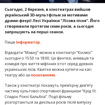
Сьогодні, 2 березня, в кінотеатрах вийшов
український 3D-мультфільм за мотивами
драми-феєрії Лесі Українки “Лісова пісня”. Його
створювали протягом семи років, а сьогодні
запрошують на перші сеанси.
Пише
Інформатор
.
Відвідати “Мавку” можна в кінотеатрі “Космос”
сьогодні о 15:50 та 18:00. Це фентезі, анімація та
комедія про життя міфічних істот серед древніх
українських лісів. Квитки можна купити на касі
театру або за
посиланням.
Також у кінотеатрі покажуть прем’єрну дев’яту
частину культової спортивної франшизи “Крід III:
Спадок Роккі Бальбоа”. Події фільму
розгортаються за декілька років після випуску