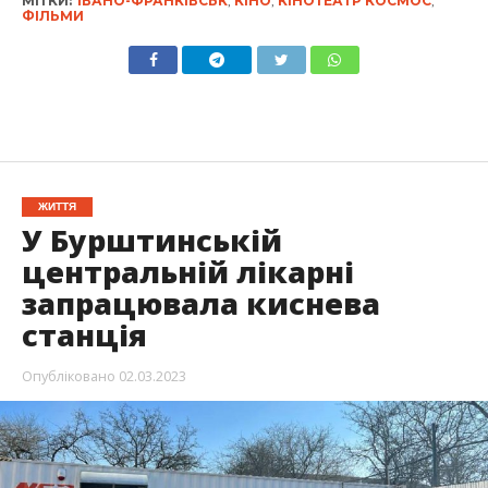
МІТКИ:
ІВАНО-ФРАНКІВСЬК
,
КІНО
,
КІНОТЕАТР КОСМОС
,
ФІЛЬМИ
ЖИТТЯ
У Бурштинській
центральній лікарні
запрацювала киснева
станція
Опубліковано
02.03.2023