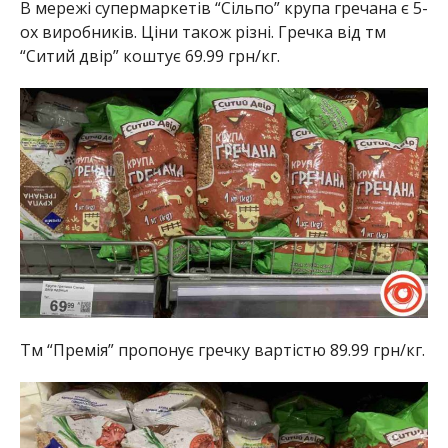
В мережі супермаркетів “Сільпо” крупа гречана є 5-
ох виробників. Ціни також різні. Гречка від тм
“Ситий двір” коштує 69.99 грн/кг.
Тм “Премія” пропонує гречку вартістю 89.99 грн/кг.