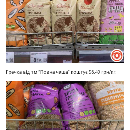
Гречка від тм “Повна чаша” коштує 56.49 грн/кг.