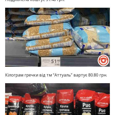
Кілограм гречки від тм “Аттуаль” вартує 80.80 грн.