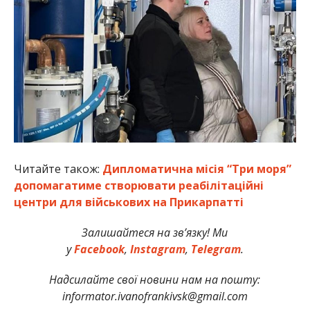
Читайте також:
Дипломатична місія “Три моря”
допомагатиме створювати реабілітаційні
центри для військових на Прикарпатті
Залишайтеся на зв’язку! Ми
у
Facebook
,
Instagram
,
Telegram
.
Надсилайте свої новини нам на пошту:
informator.ivanofrankivsk@gmail.com