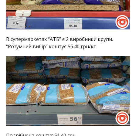
В супермаркетах “АТБ” є 2 виробники крупи.
“Розумний вибір” коштує 56.40 грн/кг.
Подрібнена коштує 51.40 грн.