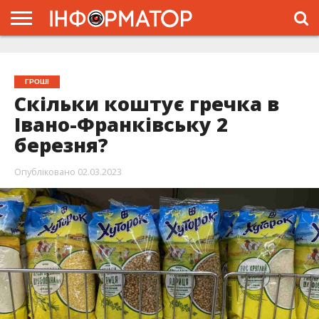
ГОЛОВНА
ЖИТТЯ
ВЛАДА
ГРОШІ
ТРЕШ
ТИСМЕНИЦЯ
НАДВІРНА
РОЗСЛІДУВАННЯ
АФІША
РЕКЛАМА
ПРО
ПРОЄКТ
ГРОШІ
Скільки коштує гречка в
Івано-Франківську 2
березня?
Опубліковано
02.03.2023