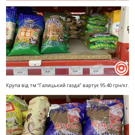
Крупа від тм “Галицький газда” вартує 95.40 грн/кг.