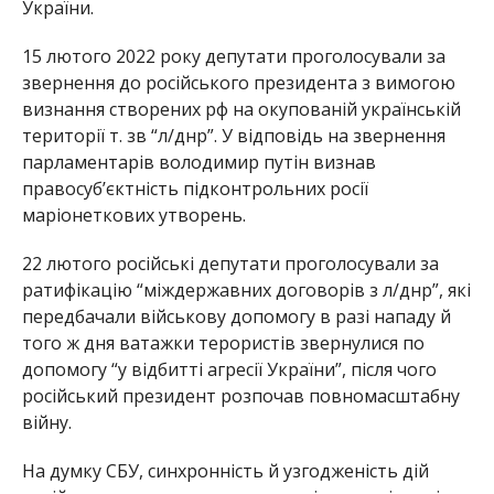
України.
15 лютого 2022 року депутати проголосували за
звернення до російського президента з вимогою
визнання створених рф на окупованій українській
території т. зв “л/днр”. У відповідь на звернення
парламентарів володимир путін визнав
правосуб’єктність підконтрольних росії
маріонеткових утворень.
22 лютого російські депутати проголосували за
ратифікацію “міждержавних договорів з л/днр”, які
передбачали військову допомогу в разі нападу й
того ж дня ватажки терористів звернулися по
допомогу “у відбитті агресії України”, після чого
російський президент розпочав повномасштабну
війну.
На думку СБУ, синхронність й узгодженість дій