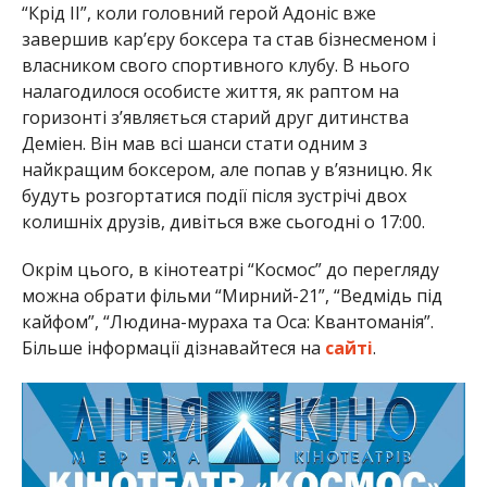
“Крід ІІ”, коли головний герой Адоніс вже
завершив кар’єру боксера та став бізнесменом і
власником свого спортивного клубу. В нього
налагодилося особисте життя, як раптом на
горизонті з’являється старий друг дитинства
Деміен. Він мав всі шанси стати одним з
найкращим боксером, але попав у в’язницю. Як
будуть розгортатися події після зустрічі двох
колишніх друзів, дивіться вже сьогодні о 17:00.
Окрім цього, в кінотеатрі “Космос” до перегляду
можна обрати фільми “Мирний-21”, “Ведмідь під
кайфом”, “Людина-мураха та Оса: Квантоманія”.
Більше інформації дізнавайтеся на
сайті
.