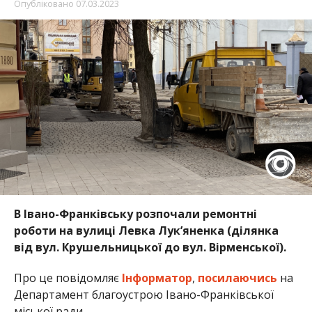
Опубліковано
07.03.2023
В Івано-Франківську розпочали ремонтні
роботи на вулиці Левка Лук’яненка (ділянка
від вул. Крушельницької до вул. Вірменської).
Про це повідомляє
Інформатор
,
посилаючись
на
Департамент благоустрою Івано-Франківської
міської ради.