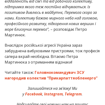
віддаленість від сім’ї та від робочого колективу,
підтримка якого теж постійно відчувається. Із
позитивом дивлюсь в майбутнє, Перемога скоро за
нами. Колективу бажаю мирного неба над головою,
професійного розвитку, підкорення нових вершин і
море блискучих перемог”,
– розповідає Петро
Мартинюк.
Внаслідок російської агресії Україна зараз
забруднена вибуховими пристроями, тож професія
сапера вкрай необхідна. Вітаємо Петра
Мартинюка з отриманням відзнаки!
Читайте також:
Головнокомандувач ЗСУ
нагородив колектив “Прикарпаттяобленерго”
Залишайтеся на зв’язку! Ми
у
Facebook
,
Instagram
,
Telegram
.
Надсилайте свої новини нам на пошту: