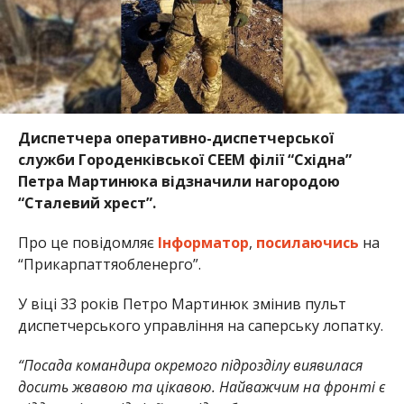
Диспетчера оперативно-диспетчерської
служби Городенківської СЕЕМ філії “Східна”
Петра Мартинюка відзначили нагородою
“Сталевий хрест”.
Про це повідомляє
Інформатор
,
посилаючись
на
“Прикарпаттяобленерго”.
У віці 33 років Петро Мартинюк змінив пульт
диспетчерського управління на саперську лопатку.
“Посада командира окремого підрозділу виявилася
досить жвавою та цікавою. Найважчим на фронті є