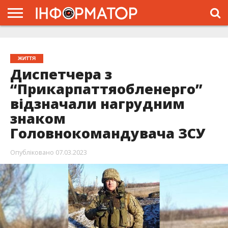
ГОЛОВНА
ЖИТТЯ
ВЛАДА
ГРОШІ
ТРЕШ
ТИСМЕНИЦЯ
НАДВІРНА
РОЗСЛІДУВАННЯ
АФІША
РЕКЛАМА
ПРО
ПРОЄКТ
ЖИТТЯ
Диспетчера з
“Прикарпаттяобленерго”
відзначали нагрудним
знаком
Головнокомандувача ЗСУ
Опубліковано
07.03.2023