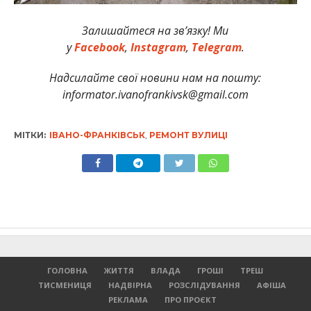
Залишайтеся на зв’язку! Ми
у
Facebook
,
Instagram
,
Telegram
.
Надсилайте свої новини нам на пошту:
informator.ivanofrankivsk@gmail.com
МІТКИ:
ІВАНО-ФРАНКІВСЬК
,
РЕМОНТ ВУЛИЦІ
ГОЛОВНА
ЖИТТЯ
ВЛАДА
ГРОШІ
ТРЕШ
ТИСМЕНИЦЯ
НАДВІРНА
РОЗСЛІДУВАННЯ
АФІША
РЕКЛАМА
ПРО ПРОЄКТ