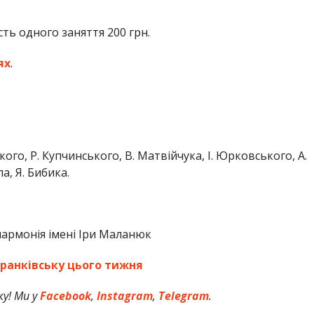
сть одного заняття 200 грн.
ях
.
ого, Р. Купчинського, В. Матвійчука, І. Юрковського, А.
а, Я. Бибика.
лармонія імені Іри Маланюк
Франківську цього тижня
у! Ми у
Facebook
,
Instagram
,
Telegram
.