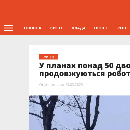
ГОЛОВНА
ЖИТТЯ
ВЛАДА
ГРОШІ
ТРЕШ
ЖИТТЯ
У планах понад 50 дво
продовжуються робот
Опубліковано
13.03.2023