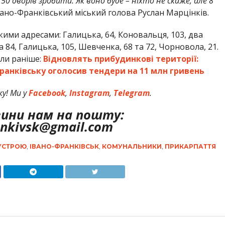
50 дворів зробити. Як воно буде – ніхто не скаже, але 8
Івано-Франківський міський голова Руслан Марцінків.
ими адресами: Галицька, 64, Коновальця, 103, два
84, Галицька, 105, Шевченка, 68 та 72, Чорновола, 21.
али раніше:
Відновлять прибудинкові території:
ранківську оголосив тендери на 11 млн гривень
у! Ми у
Facebook
,
Instagram
,
Telegram
.
вини нам на пошту:
ankivsk@gmail.com
УСТРОЮ
,
ІВАНО-ФРАНКІВСЬК
,
КОМУНАЛЬНИКИ
,
ПРИКАРПАТТЯ