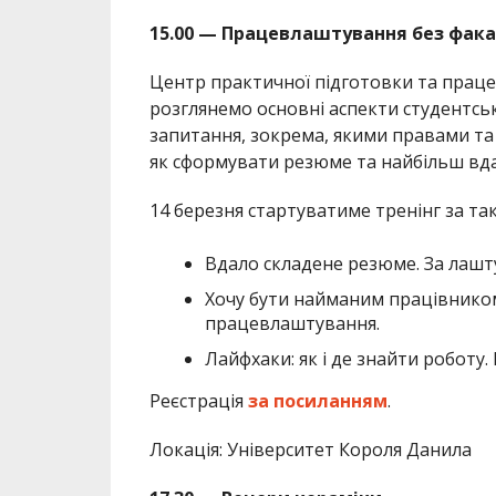
15.00 — Працевлаштування без фака
Центр практичної підготовки та праце
розглянемо основні аспекти студентсь
запитання, зокрема, якими правами та
як сформувати резюме та найбільш вда
14 березня стартуватиме тренінг за т
Вдало складене резюме. За лашту
Хочу бути найманим працівником
працевлаштування.
Лайфхаки: як і де знайти роботу.
Реєстрація
за посиланням
.
Локація: Університет Короля Данила