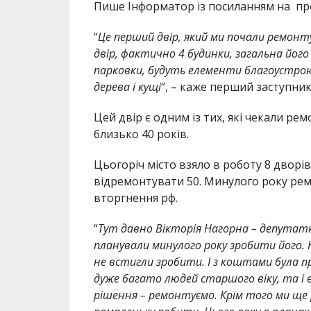
Пише Інформатор із посиланням на пре
“
Це перший двір, який ми почали ремонту
двір, фактично 4 будинки, загальна його
парковки, будуть елементи благоустрою 
дерева і кущі
“, – каже перший заступни
Цей двір є одним із тих, які чекали ре
близько 40 років.
Цьогоріч місто взяло в роботу 8 дворів
відремонтувати 50. Минулого року ре
вторгнення рф.
“
Тут давно Вікторія Нагорна – депутатка
планували минулого року зробити його. Н
не встигли зробити. І з коштами була пр
дуже багато людей старшого віку, та і в
рішення – ремонтуємо. Крім того ми ще р