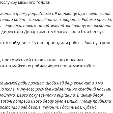
сслужбу міського голови.
вати в цьому році. Всього є 9 дворів. Це дуже величезний
 площа робіт – більше 2 тисяч квадратів. Робимо проїзди,
– лавочки, також на цій зеленій зоні плануємо висадити
к директора Департаменту благоустрою Ігор Сенчук.
монту найдовше. Тут не проводили робіт із благоустрою
, проте міський голова каже, що в планах
монтів майже не робили через повномасштабне
 міської ради просила, щоби цей двір включити. І ми
а жаль, минулого року був надзвичайно складний час і ми
облема. Цього року все-таки вирішили. В цьому дворі
загалі потреба цього двору була велика. І тому прийняли
озпочали ряд дворів. Ремонт. І дасть Бог, будемо