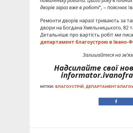
помаленьку робити. Цього року в планах 
дворів зараз вже в роботі
“, – пояснює 
Ремонти дворів наразі тривають за так
двори на Богдана Хмельницького, 82 та 
Детальніше про вартість робіт ми пис
департамент благоустрою в Івано-Ф
Залишайтеся на зв’язк
Надсилайте свої но
informator.ivanofr
МІТКИ:
БЛАГОУСТРІЙ
,
ДЕПАРТАМЕНТ БЛАГО