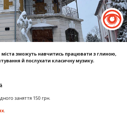
ті міста зможуть навчитись працювати з глиною,
штування й послухати класичну музику.
й
одного заняття 150 грн.
ях
.