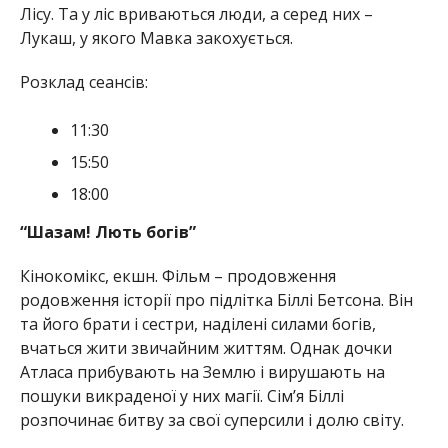
Лісу. Та у ліс вриваються люди, а серед них –
Лукаш, у якого Мавка закохується.
Розклад сеансів:
11:30
15:50
18:00
“Шазам! Лють богів”
Кінокомікс, екшн. Фільм – продовження
родовження історії про підлітка Біллі Бетсона. Він
та його брати і сестри, наділені силами богів,
вчаться жити звичайним життям. Однак дочки
Атласа прибувають на Землю і вирушають на
пошуки викраденої у них магії. Сім’я Біллі
розпочинає битву за свої суперсили і долю світу.