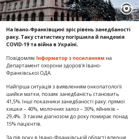
На Івано-Франківщині зріс рівень занедбаності
раку. Таку статистику погіршила й пандемія
COVID-19 та війна в Україні.
Повідомляє
Інформатор
з
посиланням
на
Департамент охорони здоров’я Івано-
Франківської ОДА.
Найгірша ситуація з виявленням онкопатології
шийки матки, позаяк занедбаність становить
41,5%. Інші показники занедбаності раку: прямої
кишки – 40%, молочних залоз – 30%, яйників –
29,4%. З таким діагнозом до року помирає понад
15% пацієнтів.
За пів року в Івано-Франківській області вперше