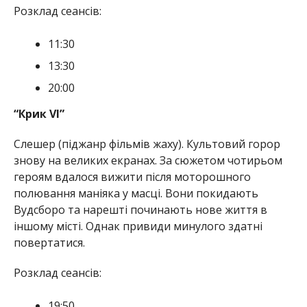
Розклад сеансів:
11:30
13:30
20:00
“Крик VІ”
Слешер (піджанр фільмів жаху). Культовий горор
знову на великих екранах. За сюжетом чотирьом
героям вдалося вижити після моторошного
полювання маніяка у масці. Вони покидають
Вудсборо та нарешті починають нове життя в
іншому місті. Однак привиди минулого здатні
повертатися.
Розклад сеансів:
19:50