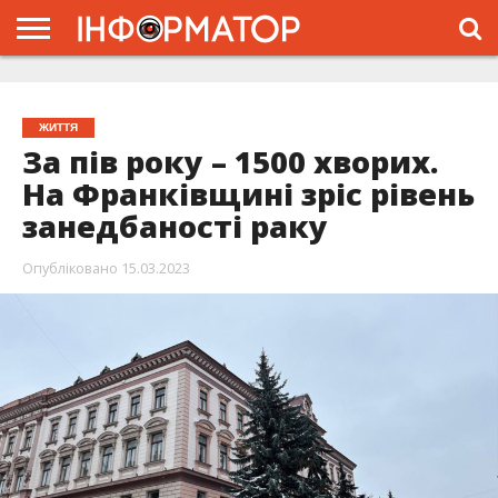
ГОЛОВНА
ЖИТТЯ
ВЛАДА
ГРОШІ
ТРЕШ
ТИСМЕНИЦЯ
НАДВІРНА
РОЗСЛІДУВАННЯ
АФІША
РЕКЛАМА
ПРО
ПРОЄКТ
ЖИТТЯ
За пів року – 1500 хворих.
На Франківщині зріс рівень
занедбаності раку
Опубліковано
15.03.2023