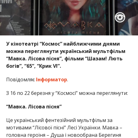
У кінотеатрі “Космос” найближчими днями
можна переглянути український мультфільм
“Мавка. Лісова пісня”, фільми “Шазам! Лють
богів”, “65”, “Крик VІ”.
Повідомляє
Інформатор
.
З 16 по 22 березня у “Космосі” можна переглянути:
“Мавка. Лісова пісня”
Це український фентезійний мультфільм за
мотивами “Лісової пісні” Лесі Українки. Мавка –
головна героїня – Душа і новообрана Берегиня