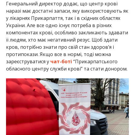
Генеральний директор додає, що центр крові
наразі має достатні запаси, яку використовують як
у лікарнях Прикарпаття, так і в східних областях
України. Але все одно існує потреба в різних
компонентах крові, особливо закликають здавати
її людям, хто має негативний резус. Щоб здати
кров, потрібно знати про свій стан здоров’я і
протипокази. Якщо все в нормі, тоді можна
зареєструватися у
чат-боті
“Прикарпатського
обласного центру служби крові” та стати донором.