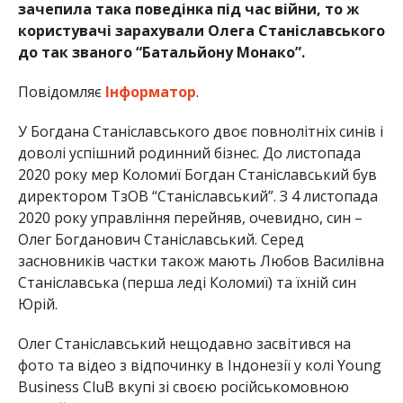
зачепила така поведінка під час війни, то ж
користувачі зарахували Олега Станіславського
до так званого “Батальйону Монако”.
Повідомляє
Інформатор
.
У Богдана Станіславського двоє повнолітніх синів і
доволі успішний родинний бізнес. До листопада
2020 року мер Коломиї Богдан Станіславський був
директором ТзОВ “Станіславський”. З 4 листопада
2020 року управління перейняв, очевидно, син –
Олег Богданович Станіславський. Серед
засновників частки також мають Любов Василівна
Станіславська (перша леді Коломиї) та їхній син
Юрій.
Олег Станіславський нещодавно засвітився на
фото та відео з відпочинку в Індонезії у колі Young
Business CluB вкупі зі своєю російськомовною