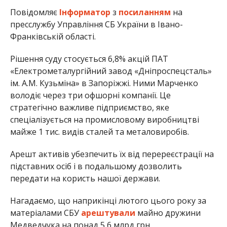
Повідомляє
Інформатор
з
посиланням
на
пресслужбу Управління СБ України в Івано-
Франківській області.
Рішення суду стосується 6,8% акцій ПАТ
«Електрометалургійний завод «Дніпроспецсталь»
ім. А.М. Кузьміна» в Запоріжжі. Ними Марченко
володіє через три офшорні компанії. Це
стратегічно важливе підприємство, яке
спеціалізується на промисловому виробництві
майже 1 тис. видів сталей та металовиробів.
Арешт активів убезпечить їх від перереєстрації на
підставних осіб і в подальшому дозволить
передати на користь нашої держави.
Нагадаємо, що наприкінці лютого цього року за
матеріалами СБУ
арештували
майно дружини
Медведчука на понад 5,6 млрд грн.