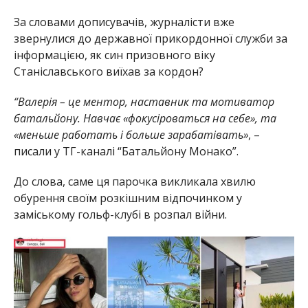
За словами дописувачів, журналісти вже
звернулися до державної прикордонної служби за
інформацією, як син призовного віку
Станіславського виїхав за кордон?
“Валерія – це ментор, наставник та мотиватор
батальйону. Навчає «фокусіроваться на себе», та
«меньше работать і больше зарабатівать»
, –
писали у ТГ-каналі “Батальйону Монако”.
До слова, саме ця парочка викликала хвилю
обурення своїм розкішним відпочинком у
заміському гольф-клубі в розпал війни.