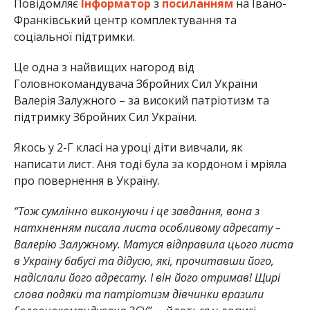
Повідомляє
Інформатор
з
посиланням
на Івано-
Франківський центр комплектування та
соціальної підтримки.
Це одна з найвищих нагород від
Головнокомандувача Збройних Сил України
Валерія Залужного – за високий патріотизм та
підтримку Збройних Сил України.
Якось у 2-Г класі на уроці діти вивчали, як
написати лист. Аня тоді була за кордоном і мріяла
про повернення в Україну.
“Тож сумлінно виконуючи і це завдання, вона з
натхненням писала листа особливому адресату –
Валерію Залужному. Матуся відправила цього листа
в Україну бабусі та дідусю, які, прочитавши його,
надіслали його адресату. І він його отримав! Щирі
слова подяки та патріотизм дівчинки вразили