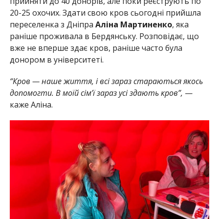
прийняти до 40 донорів, але поки реєструють по
20-25 охочих. Здати свою кров сьогодні прийшла
переселенка з Дніпра
Аліна Мартиненко
, яка
раніше проживала в Бердянську. Розповідає, що
вже не вперше здає кров, раніше часто була
донором в університеті.
“Кров — наше життя, і всі зараз стараються якось
допомогти. В моїй сім’ї зараз усі здають кров”,
—
каже Аліна.