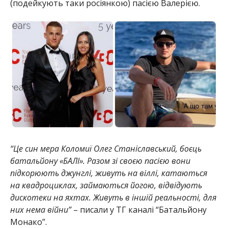
(подейкують таки росіянкою) пасією Валерією.
“Це син мера Коломиї Олег Станіславський, боєць
батальйону «БАЛІ». Разом зі своєю пасією вони
підкорюють джунглі, живуть на віллі, катаються
на квадроциклах, займаються йогою, відвідують
дискотеки на яхтах. Живуть в іншій реальності, для
них нема війни”
– писали у ТГ каналі “Батальйону
Монако”.