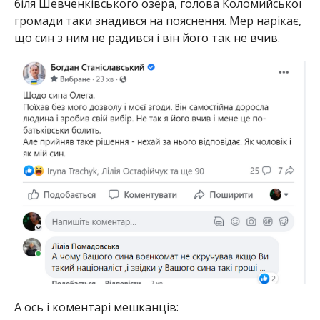
біля Шевченківського озера, голова Коломийської
громади таки знадився на пояснення. Мер нарікає,
що син з ним не радився і він його так не вчив.
А ось і коментарі мешканців: