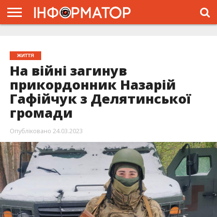
ГОЛОВНА
ЖИТТЯ
ВЛАДА
ГРОШІ
ТРЕШ
ТИСМЕНИЦЯ
НАДВІРНА
РОЗСЛІДУВАННЯ
АФІША
РЕКЛАМА
ПРО
ПРОЄКТ
ЖИТТЯ
На війні загинув
прикордонник Назарій
Гафійчук з Делятинської
громади
Опубліковано
24.03.2023