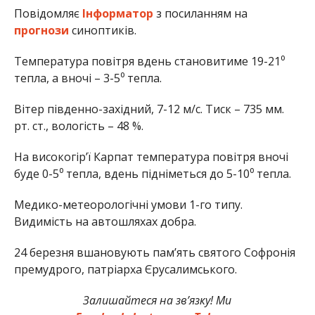
Повідомляє
Інформатор
з посиланням на
прогнози
синоптиків.
Температура повітря вдень становитиме 19-21⁰
тепла, а вночі – 3-5⁰ тепла.
Вітер південно-західний, 7-12 м/с. Тиск – 735 мм.
рт. ст., вологість – 48 %.
На високогір’ї Карпат температура повітря вночі
буде 0-5⁰ тепла, вдень підніметься до 5-10⁰ тепла.
Медико-метеорологічні умови 1-го типу.
Видимість на автошляхах добра.
24 березня вшановують пам’ять святого Софронія
премудрого, патріарха Єрусалимського.
Залишайтеся на зв’язку! Ми