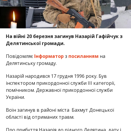
На війні 20 березня загинув Назарій Гафійчук з
Делятинської громади.
Повідомляє
Інформатор
з
посиланням
на
Делятинську громаду.
Назарій народився 17 грудня 1996 року. Був
інспектором прикордонної служби ІІІ категорії,
помічником. Державної прикордонної служби
України.
Воїн загинув в районі міста Бахмут Донецької
області від отриманих травм.
Про прибуття Назарія до рідного Делятина, дату і