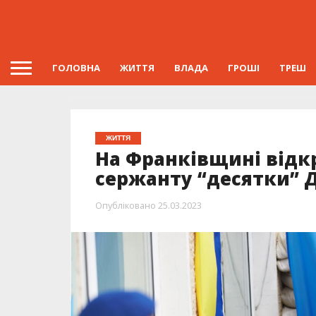
ГОЛОВНА
ЖИТТЯ
ВЛАДА
ГРОШІ
ТРЕШ
ЖИТТЯ
На Франківщині відк
сержанту “десятки” 
Опубліковано
25.03.2023