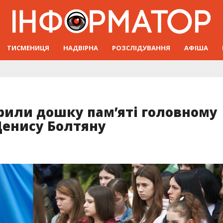
ТИСМЕНИЦЯ
НАДВІРНА
РОЗСЛІДУВАННЯ
АФІША
рили дошку пам’яті головному
Денису Болтяну