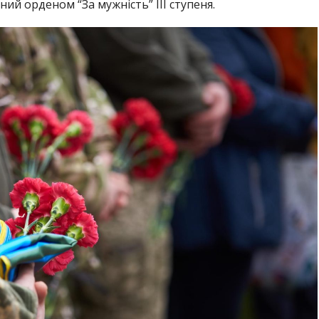
ений
орденом “За мужність” ІІІ ступеня.