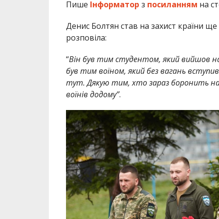
Пише
Інформатор
з
посиланням
на ст
Денис Болтян став на захист країни ще
розповіла:
“
Він був тим студентом, який вийшов н
був тим воїном, який без вагань вступив 
тут. Дякую тим, хто зараз боронить наш
воїнів додому”
.