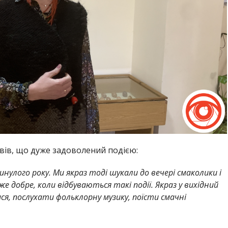
овів, що дуже задоволений подією:
нулого року. Ми якраз тоді шукали до вечері смаколики і
е добре, коли відбуваються такі події. Якраз у вихідний
я, послухати фольклорну музику, поїсти смачні