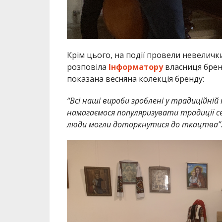
Крім цього, на події провели невелички
розповіла
Інформатору
власниця бренд
показана весняна колекція бренду:
“Всі наші вироби зроблені у традиційній
намагаємося популяризувати традиції св
люди могли доторкнутися до ткацтва”