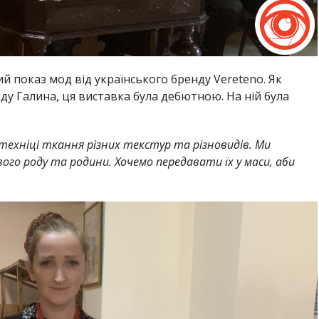
й показ мод від українського бренду Vereteno. Як
у Галина, ця виставка була дебютною. На ній була
 техніці ткання різних текстур та різновидів. Ми
ого роду та родини. Хочемо передавати їх у маси, аби
.