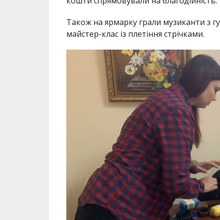
кошти спрямовували на благодійність.
Також на ярмарку грали музиканти з гу
майстер-клас із плетіння стрічками.