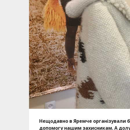
Нещодавно в Яремче організували б
допомогу нашим захисникам. А дол