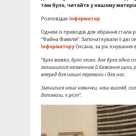
там було, читайте у нашому матеріа
Розповідає
Інформатор
.
Одним із приводів для зібрання стала р
“Файна Фамілія”. Започаткували її дві с
Інформатору
Оксана, за рік існування
“Було важко, було легко. Але була одна с
залишилося незмінним й бажання щось 
вперед для нашої перемоги і для нас.
Змінилися наші навички, наш вигляд, солод
допомоги, є ріст”.