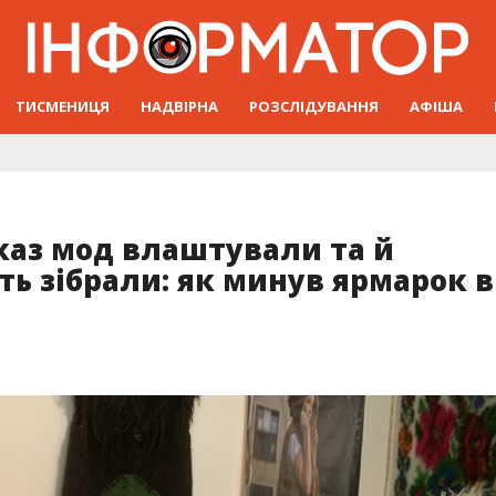
ТИСМЕНИЦЯ
НАДВІРНА
РОЗСЛІДУВАННЯ
АФІША
каз мод влаштували та й
ть зібрали: як минув ярмарок в