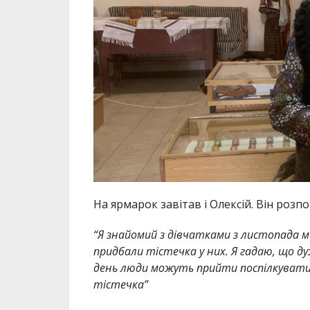
На ярмарок завітав і Олексій. Він розп
“Я знайомий з дівчатками з листопада ми
придбали тістечка у них. Я гадаю, що дуж
день люди можуть прийти поспілкуватис
тістечка”