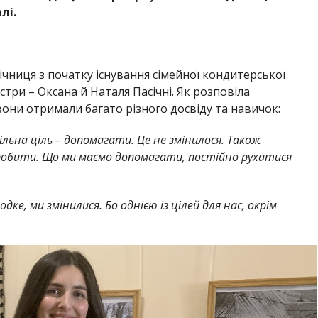
лі.
ічниця з початку існування сімейної кондитерської
естри – Оксана й Наталя Пасічні. Як розповіла
 вони отримали багато різного досвіду та навичок:
пільна ціль – допомагати. Це не змінилося. Також
робити. Що ми маємо допомагати, постійно рухатися
ке, ми змінилися. Бо однією із цілей для нас, окрім