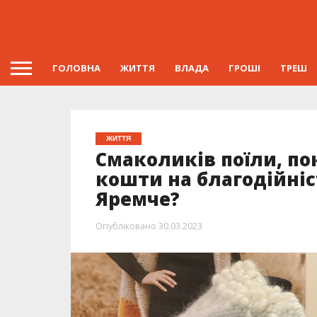
ГОЛОВНА
ЖИТТЯ
ВЛАДА
ГРОШІ
ТРЕШ
ЖИТТЯ
Смаколиків поїли, по
кошти на благодійніс
Яремче?
Опубліковано
30.03.2023