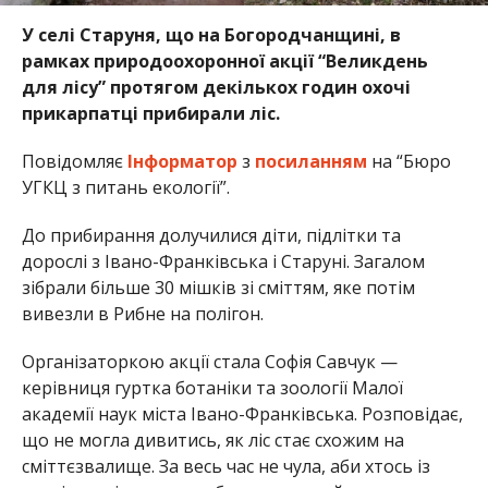
У селі Старуня, що на Богородчанщині, в
рамках природоохоронної акції “Великдень
для лісу” протягом декількох годин охочі
прикарпатці прибирали ліс.
Повідомляє
Інформатор
з
посиланням
на “Бюро
УГКЦ з питань екології”.
До прибирання долучилися діти, підлітки та
дорослі з Івано-Франківська і Старуні. Загалом
зібрали більше 30 мішків зі сміттям, яке потім
вивезли в Рибне на полігон.
Організаторкою акції стала Софія Савчук —
керівниця гуртка ботаніки та зоології Малої
академії наук міста Івано-Франківська. Розповідає,
що не могла дивитись, як ліс стає схожим на
сміттєзвалище. За весь час не чула, аби хтось із