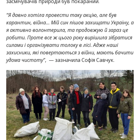
засмічувачів природи був покараний.
“Я давно хотіла провести таку акцію, але був
карантин, війна… Мій син пішов захищати Україну, а
я активно волонтерила, та продовжую й зараз це
робити. Проте все ж цього року вирішила зібратися
силами і організувати толоку в лісі. Адже наші
захисники, які повертаються з війни, мають бачити
удома чистоту”
, — зазначила Софія Савчук.