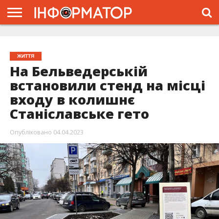
ГОЛОВНА
ЖИТТЯ
ВЛАДА
ГРОШІ
ТРЕШ
ТИСМЕНИЦЯ
НАДВІРНА
РОЗСЛІДУВАННЯ
АФІША
РЕКЛАМА
ПРО
ПРОЄКТ
ЖИТТЯ
На Бельведерській
встановили стенд на місці
входу в колишнє
Станіславське гето
Опубліковано
04.04.2023