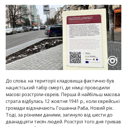
До слова. на території кладовища фактично був
нацистський табір смерті, де німці проводили
масові розстріли євреїв. Перша й найбільш масова
страта відбулась 12 жовтня 1941 р., коли єврейські
громади відзначають Гошанна Раба, Новий рік.
Тоді, за різними даними, загинуло від шести до
дванадцяти тисяч людей. Розстріл того дня тривав