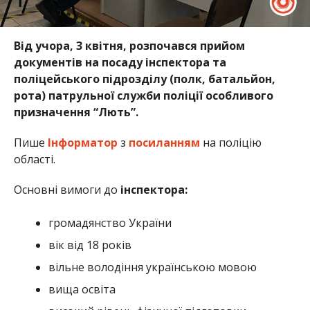
Від учора, 3 квітня, розпочався прийом
документів на посаду інспектора та
поліцейського підрозділу (полк, батальйон,
рота) патрульної служби поліції особливого
призначення “Лють”.
Пише
Інформатор
з
посиланням
на поліцію
області.
Основні вимоги до
інспектора:
громадянство України
вік від 18 років
вільне володіння українською мовою
вища освіта