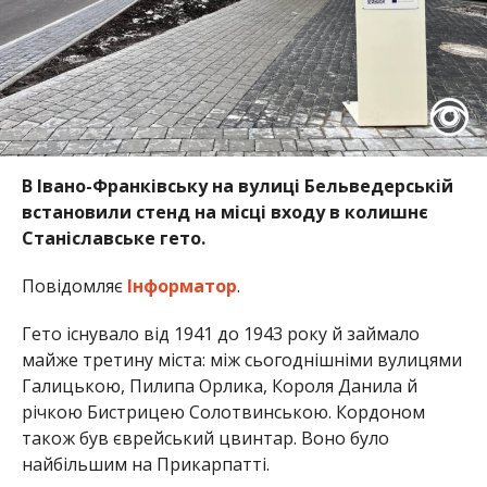
В Івано-Франківську на вулиці Бельведерській
встановили стенд на місці входу в колишнє
Станіславське гето.
Повідомляє
Інформатор
.
Гето існувало від 1941 до 1943 року й займало
майже третину міста: між сьогоднішніми вулицями
Галицькою, Пилипа Орлика, Короля Данила й
річкою Бистрицею Солотвинською. Кордоном
також був єврейський цвинтар. Воно було
найбільшим на Прикарпатті.