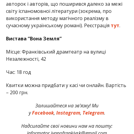
авторок і авторів, що поширився далеко за межі
світу іспаномовної літератури (зокрема, про
використання методу магічного реалізму в
сучасному українському романі). Реєстрація
тут
.
Вистава “Вона Земля”
Місце: Франківський драмтеатр на вулиці
Незалежності, 42
Час: 18 год
Квитки можна придбати у касі чи онлайн. Вартість
– 200 грн.
Залишайтеся на зв’язку! Ми
у
Facebook
,
Instagram
,
Telegram
.
Надсилайте свої новини нам на пошту:
informator.ivanofrankivsk@gmail.com