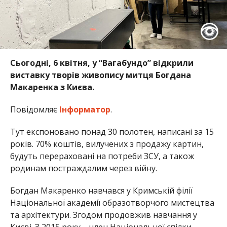
Сьогодні, 6 квітня, у “Вагабундо” відкрили
виставку творів живопису митця Богдана
Макаренка з Києва.
Повідомляє
Інформатор
.
Тут експоновано понад 30 полотен, написані за 15
років. 70% коштів, вилучених з продажу картин,
будуть перераховані на потреби ЗСУ, а також
родинам постраждалим через війну.
Богдан Макаренко навчався у Кримській філії
Національної академії образотворчого мистецтва
та архітектури. Згодом продовжив навчання у
Києві. З 2015 року – член Національної спілки