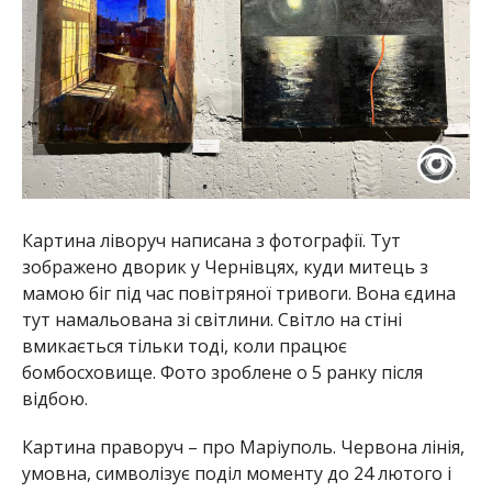
Картина ліворуч написана з фотографії. Тут
зображено дворик у Чернівцях, куди митець з
мамою біг під час повітряної тривоги. Вона єдина
тут намальована зі світлини. Світло на стіні
вмикається тільки тоді, коли працює
бомбосховище. Фото зроблене о 5 ранку після
відбою.
Картина праворуч – про Маріуполь. Червона лінія,
умовна, символізує поділ моменту до 24 лютого і