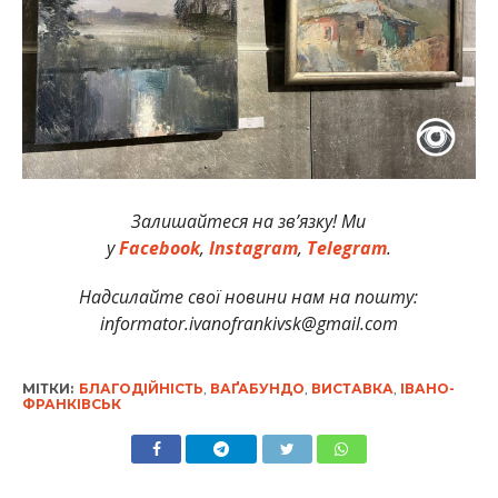
Залишайтеся на зв’язку! Ми
у
Facebook
,
Instagram
,
Telegram
.
Надсилайте свої новини нам на пошту:
informator.ivanofrankivsk@gmail.com
МІТКИ:
БЛАГОДІЙНІСТЬ
,
ВАҐАБУНДО
,
ВИСТАВКА
,
ІВАНО-
ФРАНКІВСЬК