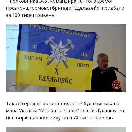
– полковника ЗСУ, командира 10–тої окремої
гірсько–штурмової бригади “Едельвейс” придбали
за 100 тисяч гривень.
Також серед дорогоцінних лотів була вишивана
мапа України “Моя хата всюди” Ольги Луканюк. За
цей виріб вдалося виручити 70 тисяч гривень.