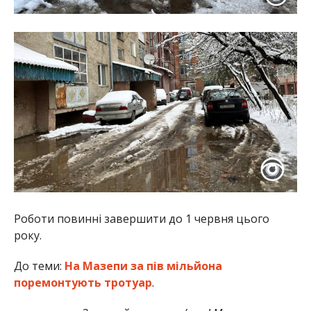
Роботи повинні завершити до 1 червня цього
року.
До теми:
На Мазепи за пів мільйона
поремонтують тротуар
.