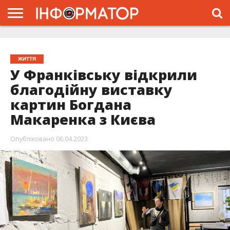
ГОЛОВНА
ЖИТТЯ
ВЛАДА
ГРОШІ
ТРЕШ
ТИСМЕНИЦЯ
НАДВІРНА
РОЗСЛІДУВАННЯ
АФІША
РЕКЛАМА
ПРО
ПРОЄКТ
ЖИТТЯ
У Франківську відкрили
благодійну виставку
картин Богдана
Макаренка з Києва
Опубліковано
06.04.2023