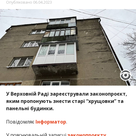
Опубліковано
06.04.2023
У Верховній Раді зареєстрували законопроєкт,
яким пропонують знести старі “хрущовки” та
панельні будинки.
Повідомляє
Інформатор
.
У пояснювальній записці
законопроєкту