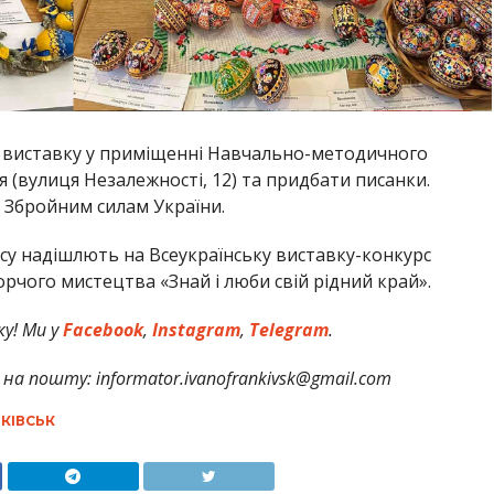
ти виставку у приміщенні Навчально-методичного
 (вулиця Незалежності, 12) та придбати писанки.
 Збройним силам України.
у надішлють на Всеукраїнську виставку-конкурс
чого мистецтва «Знай і люби свій рідний край».
у! Ми у
Facebook
,
Instagram
,
Telegram
.
на пошту: informator.ivanofrankivsk@gmail.com
КІВСЬК