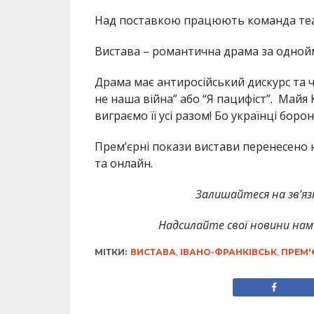
Над поставкою працюють команда теат
Вистава – романтична драма за одно
Драма має антиросійський дискурс та ч
не наша війна” або “Я пацифіст”. Майя К
виграємо її усі разом! Бо українці борон
Премʼєрні покази вистави перенесено н
та онлайн.
Залишайтеся на зв’язк
Надсилайте свої новини нам 
МІТКИ:
ВИСТАВА
,
ІВАНО-ФРАНКІВСЬК
,
ПРЕМ'