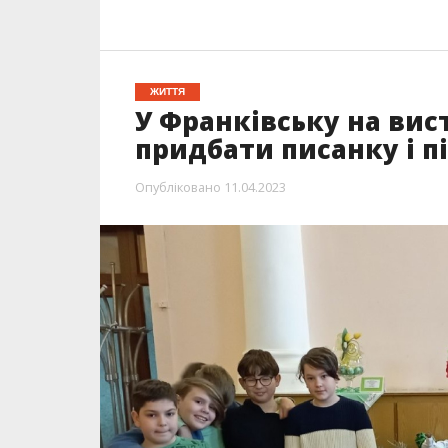
ЖИТТЯ
У Франківську на вис
придбати писанку і п
Опубліковано
11.04.2023