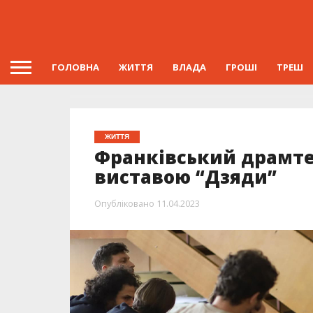
ГОЛОВНА
ЖИТТЯ
ВЛАДА
ГРОШІ
ТРЕШ
ЖИТТЯ
Франківський драмте
виставою “Дзяди”
Опубліковано
11.04.2023