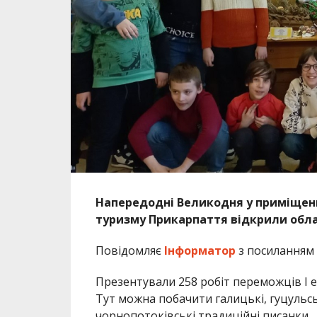
Напередодні Великодня у приміщенн
туризму Прикарпаття відкрили обла
Повідомляє
Інформатор
з посиланням
Презентували 258 робіт переможців І ет
Тут можна побачити галицькі, гуцульські
чорнопотоківські традиційні писанки.