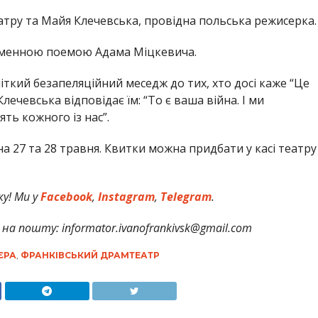
ру та Майя Клечевська, провідна польська режисерка.
йменною поемою Адама Міцкевича.
іткий безапеляційний меседж до тих, хто досі каже “Це
лечевська відповідає їм: “То є ваша війна. І ми
ять кожного із нас”.
а 27 та 28 травня. Квитки можна придбати у касі театру
у! Ми у
Facebook
,
Instagram
,
Telegram
.
на пошту: informator.ivanofrankivsk@gmail.com
ЄРА
,
ФРАНКІВСЬКИЙ ДРАМТЕАТР