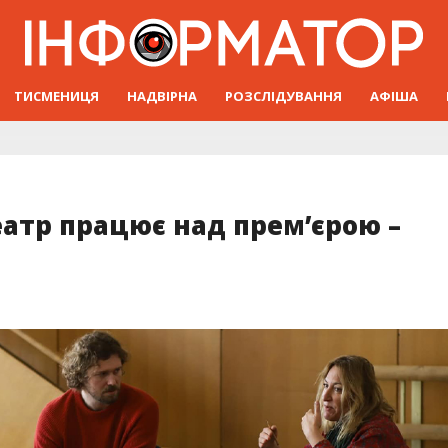
ТИСМЕНИЦЯ
НАДВІРНА
РОЗСЛІДУВАННЯ
АФІША
атр працює над прем’єрою –