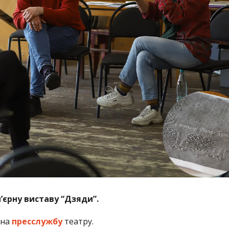
єрну виставу “Дзяди”.
 на
пресслужбу
театру.