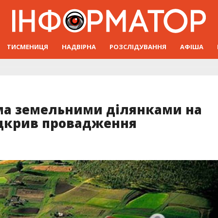
ТИСМЕНИЦЯ
НАДВІРНА
РОЗСЛІДУВАННЯ
АФІША
ома земельними ділянками на
ідкрив провадження