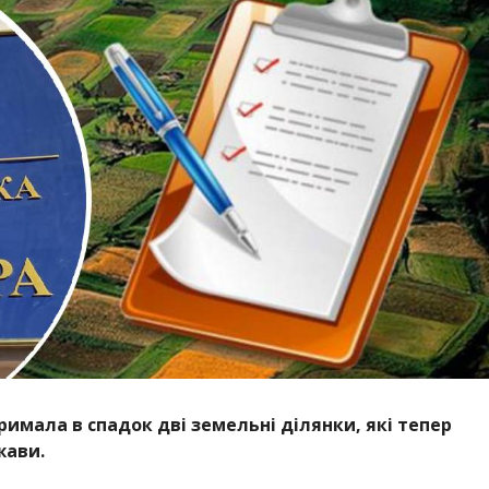
римала в спадок дві земельні ділянки, які тепер
жави.