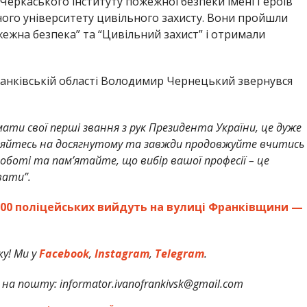
 Черкаського інституту пожежної безпеки імені Героїв
ого університету цивільного захисту. Вони пройшли
ежна безпека” та “Цивільний захист” і отримали
ранківській області Володимир Чернецький звернувся
ти свої перші звання з рук Президента України, це дуже
иняйтесь на досягнутому та завжди продовжуйте вчитись
оботі та пам’ятайте, що вибір вашої професії – це
вати”.
1500 поліцейських вийдуть на вулиці Франківщини —
у! Ми у
Facebook
,
Instagram
,
Telegram
.
на пошту: informator.ivanofrankivsk@gmail.com