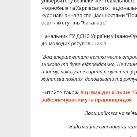
університету безпеки життєдіяльності,
Чорнобиля та Харківського Національн
курс навчання за спеціальностями “Пож
освітній ступінь “бакалавр”.
Начальник ГУ ДСНС України у Івано-Ф
до молодих рятувальників:
“Вам вперше випала велика честь отрима
знаково та дуже відповідально. Не зуп
новому, показуйте гарний результат у р
життєва позиція, допомагати та ряту
Читайте також:
У ці вихідні більше 
забезпечуватимуть правопорядок
Залишайтеся на зв’язк
Надсилайте свої новини нам 