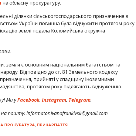
м
на обласну прокуратуру.
мельні ділянки сільськогосподарського призначення в
авством України повинна була відчужити протягом року.
фіскацію землі подала Коломийська окружна
рави.
ни, земля є основним національним багатством та
 народу. Відповідно до ст. 81 Земельного кодексу
о призначення, прийняті у спадщину іноземними
мадянства, протягом року підлягають відчуженню.
у! Ми у
Facebook
,
Instagram
,
Telegram
.
на пошту: informator.ivanofrankivsk@gmail.com
НА ПРОКУРАТУРА
,
ПРИКАРПАТТЯ