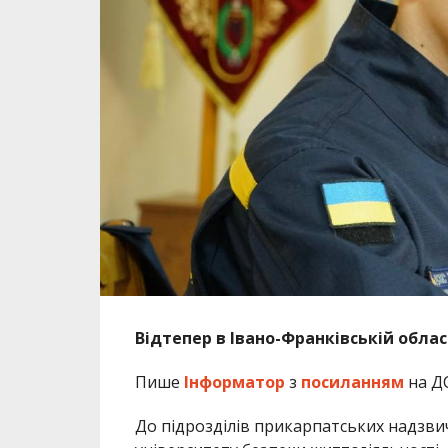
Відтепер в Івано-Франківській облас
Пише
Інформатор
з
посиланням
на Д
До підрозділів прикарпатських надзви