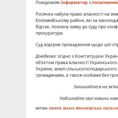
Повідомляє
Інформатор
з
посилання
Росіянка набула право власності на зе
Коломийському районі, які за законод
Відтак, позовну заяву до суду про кон
прокуратура.
Суд відкрив провадження щодо цієї сп
Довідково:
згідно з Конституцією Украї
об’єктом права власності Українського
України, землі сільськогосподарськог
громадянами, а також особами без гро
Залишайтеся на зв’язк
Надсилайте свої новини нам 
МІТКИ:
ЗЕМЛЯ
,
ІВАНО-ФРАНКІВСЬКА ОБЛАС