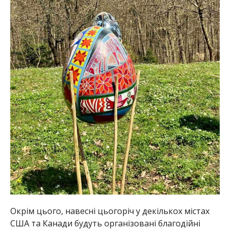
Окрім цього, навесні цьогоріч у декількох містах
США та Канади будуть організовані благодійні