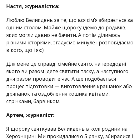
Настя, журналістка:
Люблю Великдень за те, що вся сім’я збирається за
одним столом. Майже щороку їдемо до родичів,
яких могли давно не бачити. А потім ділимось
різними історіями, згадуємо минуле і розповідаємо
в кого, що і як:)
Для мене це справді сімейне свято, напередодні
якого ви разом ідете святити паску, а наступного
дня разом проводите час. А ще подобається
процес підготовки — виготовлення крашанок або
дряпанок та оздоблення кошика квітами,
стрічками, барвінком.
Артем, журналіст:
Я щороку святкував Великдень в колі родини на
Херсонщині. Ми прокидалися о 5 ранку, збиралися і