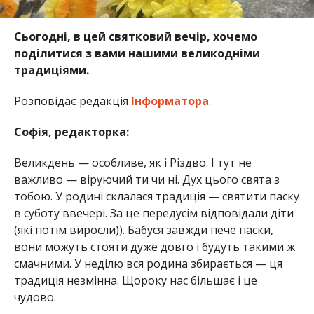
Сьогодні, в цей святковий вечір, хочемо
поділитися з вами нашими великодніми
традиціями.
Розповідає редакція
Інформатора
.
Софія, редакторка:
Великдень — особливе, як і Різдво. І тут не
важливо — віруючий ти чи ні. Дух цього свята з
тобою. У родині склалася традиція — святити паску
в суботу ввечері. За це передусім відповідали діти
(які потім виросли)). Бабуся завжди пече паски,
вони можуть стояти дуже довго і будуть такими ж
смачними. У неділю вся родина збирається — ця
традиція незмінна. Щороку нас більшає і це
чудово.