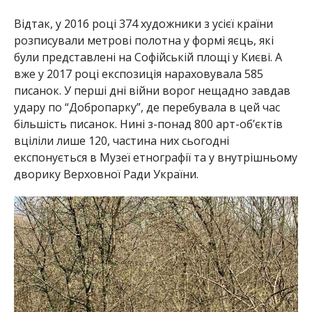
Відтак, у 2016 році 374 художники з усієї країни
розписували метрові полотна у формі яєць, які
були представлені на Софійській площі у Києві. А
вже у 2017 році експозиція нараховувала 585
писанок. У перші дні війни ворог нещадно завдав
удару по “Добропарку”, де перебувала в цей час
більшість писанок. Нині з-понад 800 арт-об’єктів
вціліли лише 120, частина них сьогодні
експонується в Музеї етнографії та у внутрішньому
дворику Верховної Ради України.