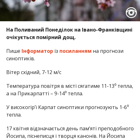
На Поливаний Понеділок на Івано-Франківщині
очікується помірний дощ.
Пише
Інформатор
із
посиланням
на прогнози
синоптиків.
Вітер східний, 7-12 м/с
Температура повітря в місті сягатиме 11-13⁰ тепла,
а на Прикарпатті – 9-14⁰ тепла.
У високогір’ї Карпат синоптики прогнозують 1-6⁰
тепла.
17 квітня відзначається день пам’яті преподобного
Йосипа, піснеписця і творця канонів. На Йосипа