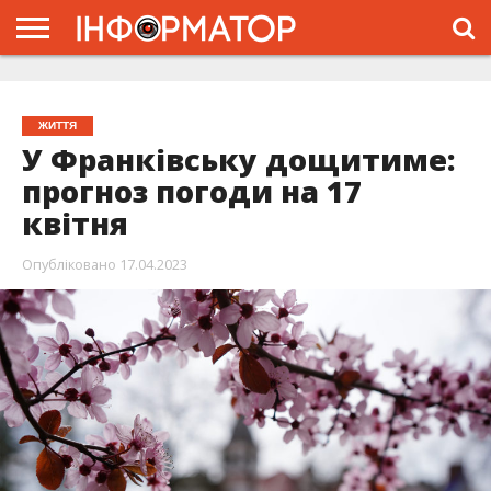
ГОЛОВНА
ЖИТТЯ
ВЛАДА
ГРОШІ
ТРЕШ
ТИСМЕНИЦЯ
НАДВІРНА
РОЗСЛІДУВАННЯ
АФІША
РЕКЛАМА
ПРО
ПРОЄКТ
ЖИТТЯ
У Франківську дощитиме:
прогноз погоди на 17
квітня
Опубліковано
17.04.2023