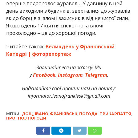
вперше подає голос журавель. У давнину в цей
день виходили з будинків, зверталися до журавлів
як до борців зі злом і захисників від нечистої сили.
Якщо вдень 17 квітня спекотно, а вночі
прохолодно – це до хорошої погоди.
Читайте також:
Великдень у Франківській
Катедрі | фоторепортаж
Залишайтеся на зв’язку! Ми
у
Facebook
,
Instagram
,
Telegram
.
Надсилайте свої новини нам на пошту:
informator.ivanofrankivsk@gmail.com
МІТКИ:
ДОЩ
,
ІВАНО-ФРАНКІВСЬК
,
ПОГОДА
,
ПРИКАРПАТТЯ
,
ПРОГНОЗ ПОГОДИ