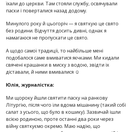
їхали до церкви. Там стояли службу, освячували
паски і поверталися назад додому.
Минулого року й цьогоріч — я святкую це свято
без родини. Відчуття досить дивні, однак я
намагаюся не пропускати це свято.
А щодо самої традиції, то найбільше мені
подобалося саме вмиватися яєчками. Ми кидали
свячені крашанки в миску з водою, звідти їх
діставали, й ними вмивалися ☺️
Юлія, журналістка:
Ми щороку йшли святити паску на ранкову
Літургію, після чого їли вдома мішанину (такий собі
салат з усього, що було в кошику). Зазвичай ішли
всією родиною, проте останні два роки через
війну святкуємо окремо. Маю надію, що