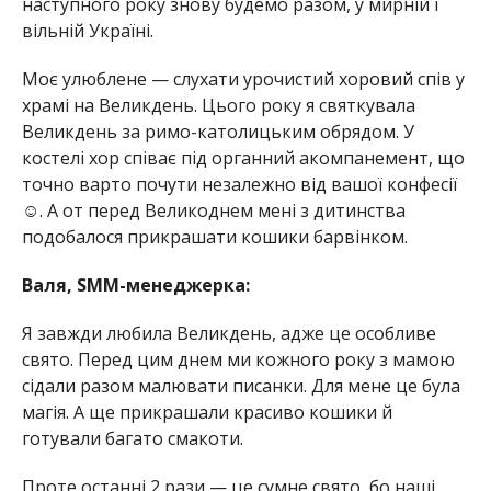
наступного року знову будемо разом, у мирній і
вільній Україні.
Моє улюблене — слухати урочистий хоровий спів у
храмі на Великдень. Цього року я святкувала
Великдень за римо-католицьким обрядом. У
костелі хор співає під органний акомпанемент, що
точно варто почути незалежно від вашої конфесії
☺️. А от перед Великоднем мені з дитинства
подобалося прикрашати кошики барвінком.
Валя, SMM-менеджерка:
Я завжди любила Великдень, адже це особливе
свято. Перед цим днем ми кожного року з мамою
сідали разом малювати писанки. Для мене це була
магія. А ще прикрашали красиво кошики й
готували багато смакоти.
Проте останні 2 рази — це сумне свято, бо наші