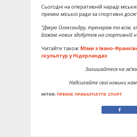
Сьогодні на оперативній нараді міськ
премію міської ради за спортивні дося
“Дякую Олександру, тренерам та всім, 
Бажаю нових здобутків на спортивній ни
Читайте також:
Міми з Івано-Франків
скульптур у Нідерландах
Залишайтеся на зв’язк
Надсилайте свої новини нам 
МІТКИ:
ПРЕМІЯ
,
ПРИКАРПАТТЯ
,
СПОРТ