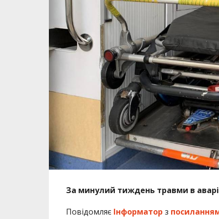
За минулий тиждень травми в аварія
Повідомляє
Інформатор
з
посилання