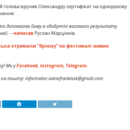
ий голова вручив Олександру сертифікат на одноразову
гнення.
хто допомагав йому в здобутті вагомого результату.
ві!,
–
написав
Руслан Марцінків.
ська отримали “бронзу” на фестивалі живих
у! Ми у
Facebook
,
Instagram
,
Telegram
.
на пошту: informator.ivanofrankivsk@gmail.com