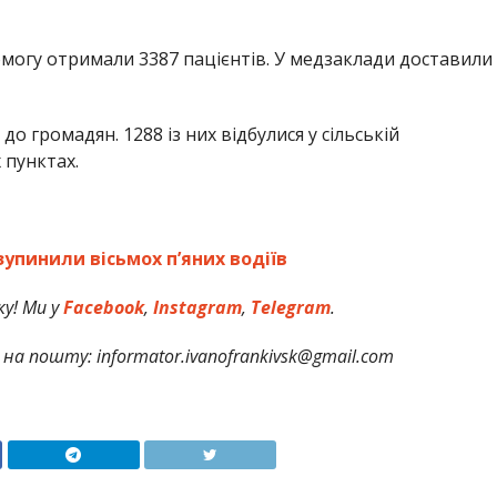
огу отримали 3387 пацієнтів. У медзаклади доставили
до громадян. 1288 із них відбулися у сільській
х пунктах.
зупинили вісьмох п’яних водіїв
у! Ми у
Facebook
,
Instagram
,
Telegram
.
на пошту: informator.ivanofrankivsk@gmail.com