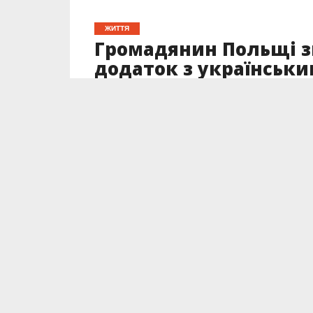
ЖИТТЯ
Громадянин Польщі зв
додаток з українськ
попросив допомоги
Опубліковано
18.04.2023