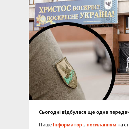
Сьогодні відбулася ще одна передач
Пише
Інформатор
з
посиланням
на ст