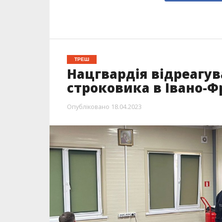
ТРЕШ
Нацгвардія відреагув
строковика в Івано-Ф
Опубліковано
18.04.2023