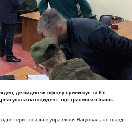
ео, де видно як офіцер принижує та б’є
реагувала на інцидент, що трапився в Івано-
хідне територіальне управління Національної гвардії