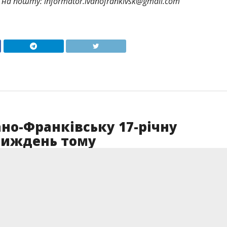
на пошту: informator.ivanofrankivsk@gmail.com
ано-Франківську 17-річну
 тиждень тому