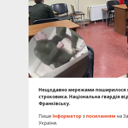
Нещодавно мережами поширилося від
строковика. Національна гвардія від
Франківську.
Пише
Інформатор
з
посиланням
на За
України.