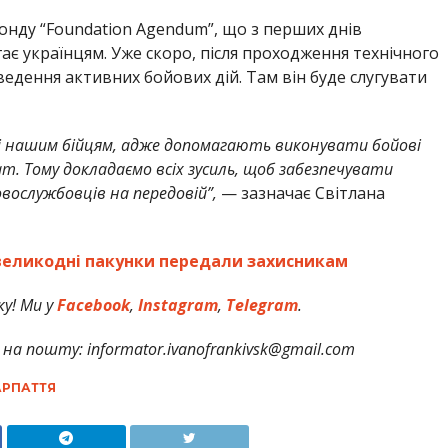
онду “Foundation Agendum”, що з перших днів
 українцям. Уже скоро, після проходження технічного
ведення активних бойових дій. Там він буде слугувати
ні нашим бійцям, адже допомагають виконувати бойові
 Тому докладаємо всіх зусиль, щоб забезпечувати
ослужбовців на передовій”,
— зазначає Світлана
 великодні пакунки передали захисникам
у! Ми у
Facebook
,
Instagram
,
Telegram
.
на пошту: informator.ivanofrankivsk@gmail.com
РПАТТЯ