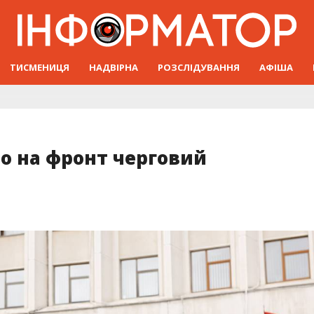
ТИСМЕНИЦЯ
НАДВІРНА
РОЗСЛІДУВАННЯ
АФІША
о на фронт черговий