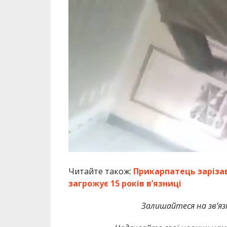
Читайте також:
Прикарпатець заріза
загрожує 15 років в’язниці
Залишайтеся на зв’язк