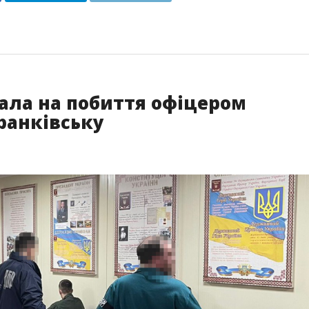
ала на побиття офіцером
ранківську