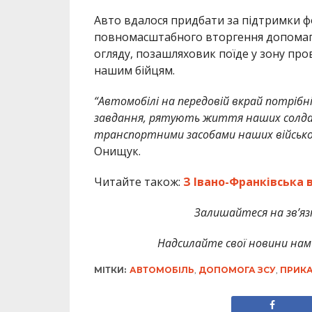
Авто вдалося придбати за підтримки ф
повномасштабного вторгення допомагає
огляду, позашляховик поїде у зону про
нашим бійцям.
“Автомобілі на передовій вкрай потріб
завдання, рятують життя наших солдат.
транспортними засобами наших військов
Онищук.
Читайте також:
З Івано-Франківська
Залишайтеся на зв’язк
Надсилайте свої новини нам 
МІТКИ:
АВТОМОБІЛЬ
,
ДОПОМОГА ЗСУ
,
ПРИКА