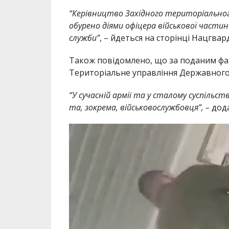
“Керівництво Західного територіального 
обурено діями офіцера військової частин
служби”
, – йдеться на сторінці Нацгвард
Також повідомлено, що за поданим фа
Територіальне управління Державного 
“У сучасній армії та у сталому суспільс
та, зокрема, військовослужбовця”, –
дода