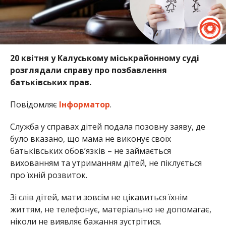
20 квітня у Калуському міськрайонному суді
розглядали справу про позбавлення
батьківських прав.
Повідомляє
Інформатор
.
Служба у справах дітей подала позовну заяву, де
було вказано, що мама не виконує своїх
батьківських обов’язків – не займається
вихованням та утриманням дітей, не піклується
про їхній розвиток.
Зі слів дітей, мати зовсім не цікавиться їхнім
життям, не телефонує, матеріально не допомагає,
ніколи не виявляє бажання зустрітися.