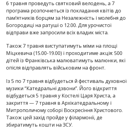
6 травня проведуть святковий велодень, а 7
програма розпочнеться із покладання квітів до
пам’ятників борцям за Незалежність і молебня до
Богородиці на ратуші о 12.00. Для урочистої
відправи вже запросили всіх владик міста.
Також 7 травня виступатимуть міми на площі
Міцкевича (15.00-19.00) і проходитиме акція: 500
дітей із Франківська малюватимуть малюнки, які
опісля відправлять військовим на фронт.
Із 5 по 7 травня відбудеться й фестиваль духовної
музики “Катедральні дзвони”. Його відкриття
відбудеться 5 травня у Костелі Царя Христа, а
закриття — 7 травня в Архікатедральному і
Митрополичому соборі Воскресіння Христового.
Також цей захід пройде у філармонії, де
збиратимуть кошти на ЗСУ.