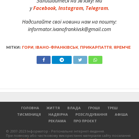
Залишайтеся на зв’язку! Ми
у
Facebook
,
Instagram
,
Telegram
.
Надсилайте свої новини нам на пошту:
informator.ivanofrankivsk@gmail.com
МІТКИ:
ГОРИ
,
ІВАНО-ФРАНКІВСЬК
,
ПРИКАРПАТТЯ
,
ЯРЕМЧЕ
ГОЛОВНА
ЖИТТЯ
ВЛАДА
ГРОШІ
ТРЕШ
ТИСМЕНИЦЯ
НАДВІРНА
РОЗСЛІДУВАННЯ
АФІША
РЕКЛАМА
ПРО ПРОЄКТ
© 2007-2023 Інформатор - Регіональне інтернет-видання.
При повному або частковому використанні матеріалів сайту посилання