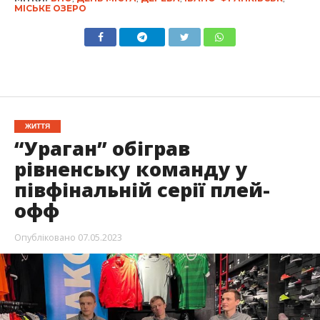
МІСЬКЕ ОЗЕРО
ЖИТТЯ
“Ураган” обіграв
рівненську команду у
півфінальній серії плей-
офф
Опубліковано
07.05.2023