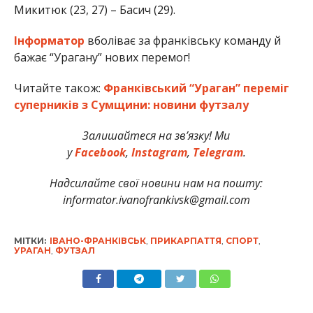
Микитюк (23, 27) – Басич (29).
Інформатор
вболіває за франківську команду й
бажає “Урагану” нових перемог!
Читайте також:
Франківський “Ураган” переміг
суперників з Сумщини: новини футзалу
Залишайтеся на зв’язку! Ми
у
Facebook
,
Instagram
,
Telegram
.
Надсилайте свої новини нам на пошту:
informator.ivanofrankivsk@gmail.com
МІТКИ:
ІВАНО-ФРАНКІВСЬК
,
ПРИКАРПАТТЯ
,
СПОРТ
,
УРАГАН
,
ФУТЗАЛ