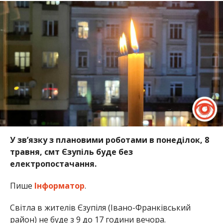
У зв’язку з плановими роботами в понеділок, 8
травня, смт Єзупіль буде без
електропостачання.
Пише
Інформатор
.
Світла в жителів Єзупіля (Івано-Франківський
район) не буде з 9 до 17 години вечора.