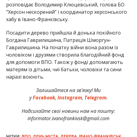
розповідає Володимир Клюцевський, голова БО
“Херсон нескорений” і координатор херсонського
хабу в Івано-Франківську.
Посадити дерево прийшла й донька покійного
Богдана Гаврилишина, Патриція Шморгун-
Гаврилишина. На початку війни вона разом із
чоловіком і друзями створила благодійний фонд
для допомоги ВПО. Також у фонді допомагають
матерям із дітьми, чиї батьки, чоловіки та сини
наразі воюють.
Залишайтеся на зв’язку! Ми
у
Facebook
,
Instagram
,
Telegram
.
Надсилайте свої новини нам на пошту:
informator.ivanofrankivsk@gmail.com
МІТКИ:
ВПО
,
ДЕНЬ МІСТА
,
ДЕРЕВА
,
ІВАНО-ФРАНКІВСЬК
,